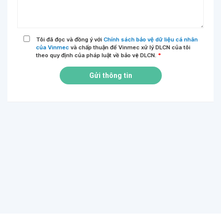
Tôi đã đọc và đồng ý với
Chính sách bảo vệ dữ liệu cá nhân
của Vinmec
và chấp thuận để Vinmec xử lý DLCN của tôi
theo quy định của pháp luật về bảo vệ DLCN.
*
Gửi thông tin