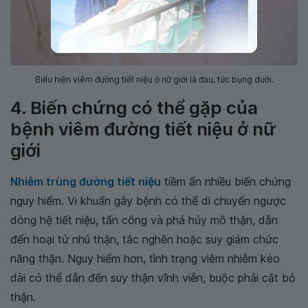
Biểu hiện viêm đường tiết niệu ở nữ giới là đau, tức bụng dưới.
4. Biến chứng có thể gặp của
bệnh viêm đường tiết niệu ở nữ
giới
Nhiễm trùng đường tiết niệu
tiềm ẩn nhiều biến chứng
nguy hiểm. Vi khuẩn gây bệnh có thể di chuyển ngược
dòng hệ tiết niệu, tấn công và phá hủy mô thận, dẫn
đến hoại tử nhú thận, tắc nghẽn hoặc suy giảm chức
năng thận. Nguy hiểm hơn, tình trạng viêm nhiễm kéo
dài có thể dẫn đến suy thận vĩnh viễn, buộc phải cắt bỏ
thận.