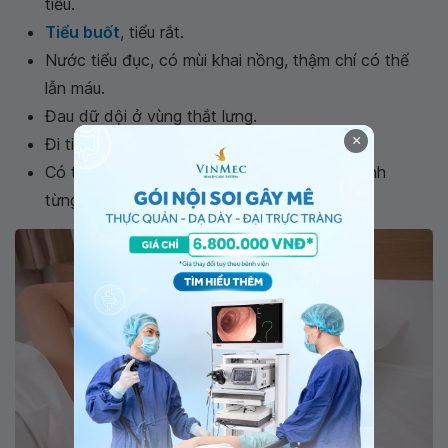
tiểu.
Tiểu buốt
, tiểu rắt.
Nước tiểu đục, có mùi khai nồng, thậm chí có thể
lẫn máu.
Đau dữ dội ở vùng thắt lưng.
×
Đi tiểu thường xuyên vào ban đêm.
Có thể bị sốt nhẹ hoặc sốt cao kéo dài thành
từng cơn trong 2-4 ngày.