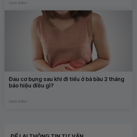
Xem thêm
Đau cơ bụng sau khi đi tiểu ở bà bầu 2 tháng
báo hiệu điều gì?
Xem thêm
ĐỂ LẠI THÔNG TIN TƯ VẤN