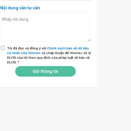
Nội dung cần tư vấn
Tôi đã đọc và đồng ý với
Chính sách bảo vệ dữ liệu
cá nhân của Vinmec
và chấp thuận để Vinmec xử lý
DLCN của tôi theo quy định của pháp luật về bảo vệ
DLCN.
*
Gửi thông tin