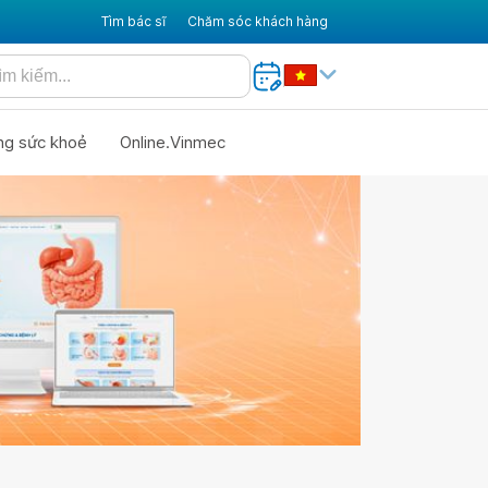
Tìm bác sĩ
Chăm sóc khách hàng
ng sức khoẻ
Online.Vinmec