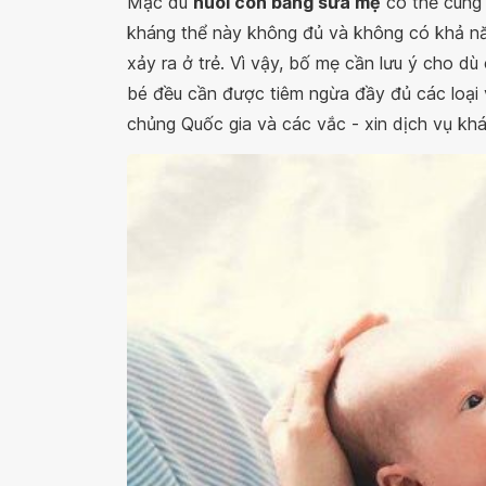
Mặc dù
nuôi con bằng sữa mẹ
có thể cung 
kháng thể này không đủ và không có khả năn
xảy ra ở trẻ. Vì vậy, bố mẹ cần lưu ý cho d
bé đều cần được tiêm ngừa đầy đủ các loại 
chủng Quốc gia và các vắc - xin dịch vụ khá