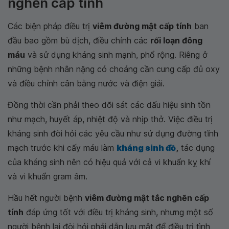
nghẽn cấp tính
Các biện pháp điều trị
viêm đường mật cấp tính
ban
đầu bao gồm bù dịch, điều chỉnh các
rối loạn đông
máu
và sử dụng kháng sinh mạnh, phổ rộng. Riêng ở
những bệnh nhân nặng có choáng cần cung cấp đủ oxy
và điều chỉnh cân bằng nước và điện giải.
Đồng thời cần phải theo dõi sát các dấu hiệu sinh tồn
như mạch, huyết áp, nhiệt độ và nhịp thở. Việc điều trị
kháng sinh đòi hỏi các yêu cầu như sử dụng đường tĩnh
mạch trước khi cấy máu làm
kháng sinh đồ
,
tác dụng
của kháng sinh nên có hiệu quả với cả vi khuẩn kỵ khí
và vi khuẩn gram âm.
Hầu hết người bệnh
viêm đường mật tắc nghẽn cấp
tính
đáp ứng tốt với điều trị kháng sinh, nhưng một số
người bệnh lại đòi hỏi phải dẫn lưu mật để điều trị tình