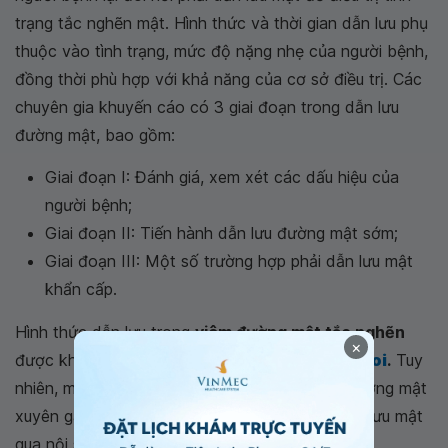
trạng tắc nghẽn mật. Hình thức và thời gian dẫn lưu phụ
thuộc vào tình trạng, mức độ nặng nhẹ của người bệnh,
đồng thời phù hợp với khả năng của cơ sở điều trị. Các
chuyên gia khuyến cáo có 3 giai đoạn trong dẫn lưu
đường mật, bao gồm:
Giai đoạn I: Đánh giá, xem xét các dấu hiệu của
người bệnh;
Giai đoạn II: Tiến hành dẫn lưu đường mật sớm;
Giai đoạn III: Một số trường hợp phải dẫn lưu mật
khẩn cấp.
Hình thức dẫn lưu trong
viêm đường mật tắc nghẽn
×
được khuyến cáo sử dụng là
dẫn lưu qua nội soi
.
Tuy
nhiên, một số trường hợp có thể chỉ dẫn lưu đường mật
xuyên gan qua da nếu không thể thực hiện dẫn lưu mật
qua nội soi.