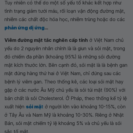
Tuy nhiên có thể do một số yếu tố khác kết hợp như
tình trạng giảm tưới máu, rối loạn vận động đường mật,
nhiễm các chất độc hóa học, nhiễm trùng hoặc do các
phản ứng dị ứng
...
Viêm đường mật tắc nghẽn cấp tính
ở Việt Nam chủ
yếu do 2 nguyên nhân chính là là giun và sỏi mật, trong
đó chiếm đa phần (khoảng 95%) là những sỏi đường
mật kích thước lớn. Bên cạnh đó, sỏi mật là là bệnh gan
mật đứng hàng thứ hai ở Việt Nam, chỉ đứng sau các
bệnh lý viêm gan. Theo thống kê, các loại sỏi mật hay
gặp ở các nước Âu Mỹ chủ yếu là sỏi túi mật (90%) với
bản chất là sỏi Cholesterol. Ở Pháp, theo thống kế tỷ lệ
xuất hiện
sỏi mậ
t
ở người lớn vào khoảng 10-15%, còn
ở Tây Âu và Nam Mỹ là khoảng 10-30%. Riêng ở Nhật
Bản, sỏi mật chiếm tỷ lệ khoảng 5% và chủ yếu là sỏi
sắc tố mật.