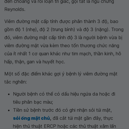
đến choáng và rối loạn tri giác, gọi tắt là ngũ chứng
Reynolds.
Viêm đường mật cấp tính được phân thành 3 độ, bao
gồm độ 1 (nhẹ), độ 2 (trung bình) và độ 3 (nặng). Trong
đó, viêm đường mật cấp tính độ 3 là người bệnh vừa bị
viêm đường mật vừa kèm theo tổn thương chức năng
của ít nhất 1 cơ quan khác như tim mạch, thần kinh, hô
hấp, thận, gan và huyết học.
Một số đặc điểm khác gợi ý bệnh lý viêm đường mật
tắc nghẽn:
Người bệnh có thể có dấu hiệu ngứa da hoặc đi
tiêu phân bạc màu;
Tiền sử bệnh trước đó có ghi nhận sỏi túi mật,
sỏi ống mật chủ
,
đã cắt túi mật gần đây, thực
hiện thủ thuật ERCP hoặc các thủ thuật xâm lấn