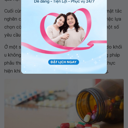
Cuối cùng, điều trị phẫu thuật trong viêm đường mật tắc
nghẽn cấp tính có thể được chỉ định, tuy nhiên việc lựa
chọn còn phụ thuộc nguyên nhân gây bệnh và một số
yêu cầu bắt buộc của người bệnh.
Ở một số bệnh nhân
viêm đường mật cấp tính
do khối
u không cắt được (như ung thư đầu tụy), phương pháp
phẫu thuật nối gan qua hỗng tràng có thể được thực
hiện khi người bệnh không có các biểu hiện nặng.