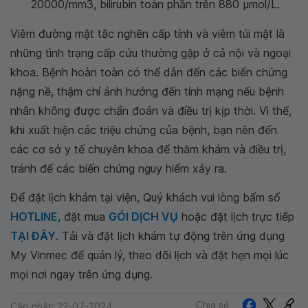
20000/mm3, bilirubin toàn phần trên 880 μmol/L.
Viêm đường mật tắc nghẽn cấp tính và viêm túi mật là
những tình trạng cấp cứu thường gặp ở cả nội và ngoại
khoa. Bệnh hoàn toàn có thể dẫn đến các biến chứng
nặng nề, thậm chí ảnh hưởng đến tính mạng nếu bệnh
nhân không được chẩn đoán và điều trị kịp thời. Vì thế,
khi xuất hiện các triệu chứng của bệnh, bạn nên đến
các cơ sở y tế chuyên khoa để thăm khám và điều trị,
tránh để các biến chứng nguy hiểm xảy ra.
Để đặt lịch khám tại viện, Quý khách vui lòng bấm số
HOTLINE
, đặt mua
GÓI DỊCH VỤ
hoặc đặt lịch trực tiếp
TẠI ĐÂY
. Tải và đặt lịch khám tự động trên ứng dụng
My Vinmec để quản lý, theo dõi lịch và đặt hẹn mọi lúc
mọi nơi ngay trên ứng dụng.
Chia sẻ
Cập nhật: 22-07-2024