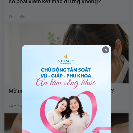
có phải viêm kết mạc dị ứng không?
Xem thêm
×
Mờ mắt đột ngột là dấu hiệu của bệnh gì?
Xem thêm