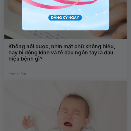
Không nói được, nhìn mặt chữ không hiểu,
hay bị động kinh và tê đầu ngón tay là dấu
hiệu bệnh gì?
Xem thêm