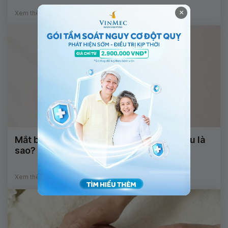
×
Xem thêm
Mắt bé xuất hiện đốm đỏ sau ngã đập đầu là
sao?
Xem thêm