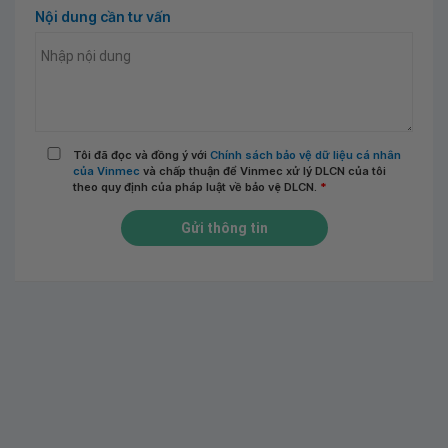
Nội dung cần tư vấn
Tôi đã đọc và đồng ý với
Chính sách bảo vệ dữ liệu cá nhân
của Vinmec
và chấp thuận để Vinmec xử lý DLCN của tôi
theo quy định của pháp luật về bảo vệ DLCN.
*
Gửi thông tin