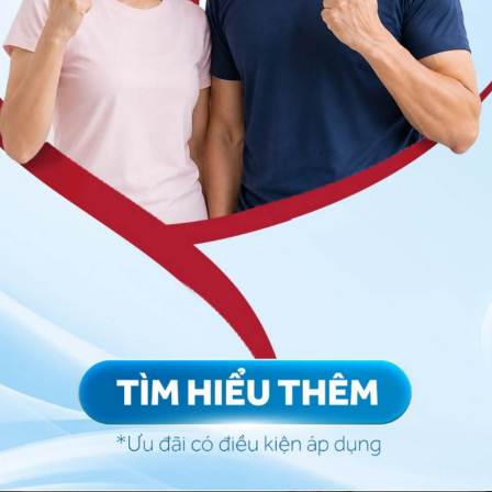
cho trẻ đang có mặt ở Vinmec
ng bấm số
HOTLINE
, đặt mua
GÓI DỊCH VỤ
hoặc đặt
 tự động trên ứng dụng My Vinmec để quản lý, theo dõi
g dụng.
Chia sẻ
cxin
Viêm màng não có chữa được không
 màng não
Biến chứng của viêm màng não