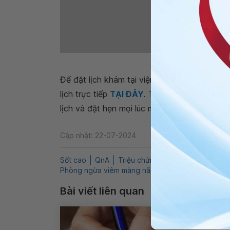
Các loại vắc-xin 
Để đặt lịch khám tại viện, Quý khách vui lò
lịch trực tiếp
TẠI ĐÂY
. Tải và đặt lịch khám
lịch và đặt hẹn mọi lúc mọi nơi ngay trên ứn
Cập nhật: 22-07-2024
Sốt cao
QnA
Triệu chứng viêm màng não
va
Phòng ngừa viêm màng não ở trẻ
Điều trị viêm
Bài viết liên quan