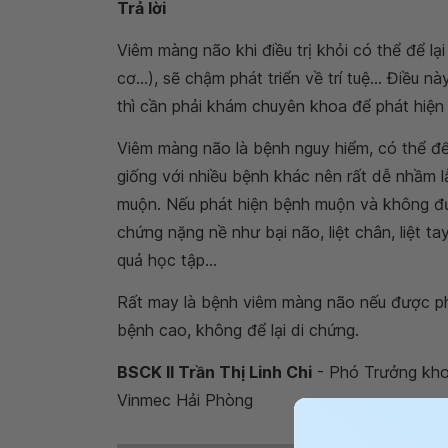
Trả lời
Viêm màng não khi điều trị khỏi có thể để lại
cơ...), sẽ chậm phát triển về trí tuệ... Điều
thì cần phải khám chuyên khoa để phát hiện và
Viêm màng não là bệnh nguy hiểm, có thể để
giống với nhiều bệnh khác nên rất dễ nhầm l
muộn. Nếu phát hiện bệnh muộn và không được
chứng nặng nề như bại não, liệt chân, liệt ta
quả học tập...
Rất may là bệnh viêm màng não nếu được phát
bệnh cao, không để lại di chứng.
BSCK II Trần Thị Linh Chi
- Phó Trưởng khoa
Vinmec Hải Phòng