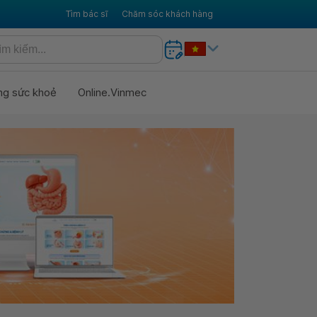
Tìm bác sĩ
Chăm sóc khách hàng
ng sức khoẻ
Online.Vinmec