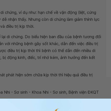
 di chứng, ví dụ như: hạn chế về vận động (liệt, cứng
 này dễ nhận thấy. Nhưng còn di chứng làm giảm thính lực
 điều trị kịp thời.
 lại di chứng. Do biểu hiện ban đầu của bệnh tương đối
ẫn với những bệnh gây sốt khác, dẫn đến việc điều trị
 điều trị kịp thời thì bệnh có thể dẫn đến nhiều di
y, bị động kinh, điếc, trí nhớ kém, ảnh hưởng đến kết
 phát hiện sớm chữa kịp thời thì hiệu quả điều trị
 Nhi - Sơ sinh - Khoa Nhi - Sơ sinh, Bệnh viện ĐKQT