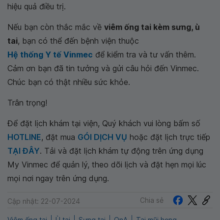
hiệu quả điều trị.
Nếu bạn còn thắc mắc về
viêm ống tai kèm sưng, ù
tai
, bạn có thể đến bệnh viện thuộc
Hệ thống Y tế Vinmec
để kiểm tra và tư vấn thêm.
Cảm ơn bạn đã tin tưởng và gửi câu hỏi đến Vinmec.
Chúc bạn có thật nhiều sức khỏe.
Trân trọng!
Để đặt lịch khám tại viện, Quý khách vui lòng bấm số
HOTLINE
, đặt mua
GÓI DỊCH VỤ
hoặc đặt lịch trực tiếp
TẠI ĐÂY
. Tải và đặt lịch khám tự động trên ứng dụng
My Vinmec để quản lý, theo dõi lịch và đặt hẹn mọi lúc
mọi nơi ngay trên ứng dụng.
Chia sẻ
Cập nhật: 22-07-2024
Viêm ống tai
Ù tai
Sưng tai
QnA
Tai mũi họng