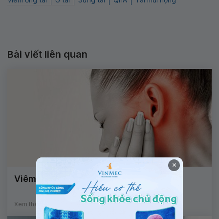
Bài viết liên quan
×
Viêm ống tai ngoài có mủ
Xem thêm