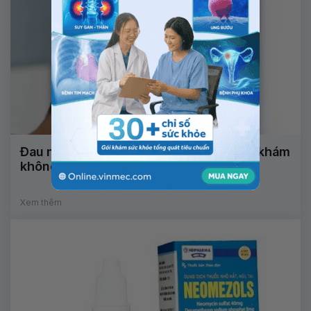
Đau nửa đầu, ù tai, chóng mặt có nên đi khám
không?
Xem thêm