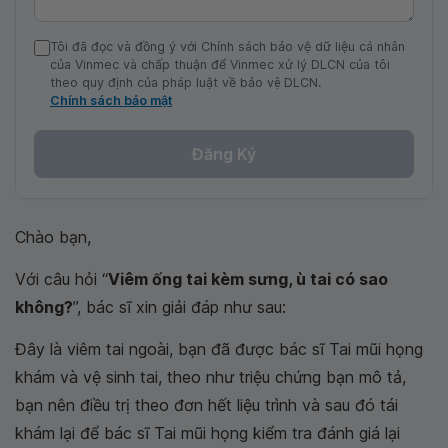
Tôi đã đọc và đồng ý với Chính sách bảo vệ dữ liệu cá nhân
của Vinmec và chấp thuận để Vinmec xử lý DLCN của tôi
theo quy định của pháp luật về bảo vệ DLCN.
Chính sách bảo mật
Đăng Ký
Chào bạn,
Với câu hỏi “
Viêm ống tai kèm sưng, ù tai có sao
không?
”, bác sĩ xin giải đáp như sau:
Đây là viêm tai ngoài, bạn đã được bác sĩ Tai mũi họng
khám và vệ sinh tai, theo như triệu chứng bạn mô tả,
bạn nên điều trị theo đơn hết liệu trình và sau đó tái
khám lại để bác sĩ Tai mũi họng kiểm tra đánh giá lại