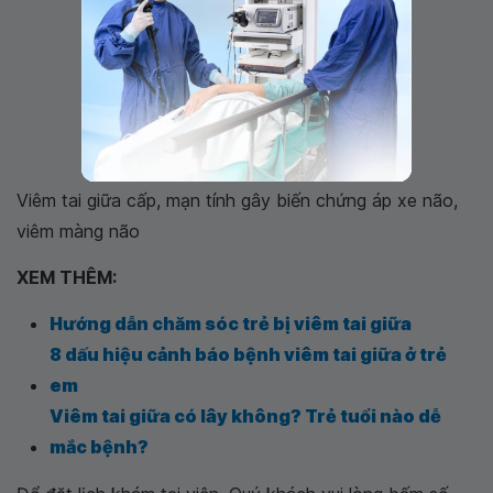
Viêm tai giữa cấp, mạn tính gây biến chứng áp xe não,
viêm màng não
XEM THÊM:
Hướng dẫn chăm sóc trẻ bị viêm tai giữa
8 dấu hiệu cảnh báo bệnh viêm tai giữa ở trẻ
em
Viêm tai giữa có lây không? Trẻ tuổi nào dễ
mắc bệnh?