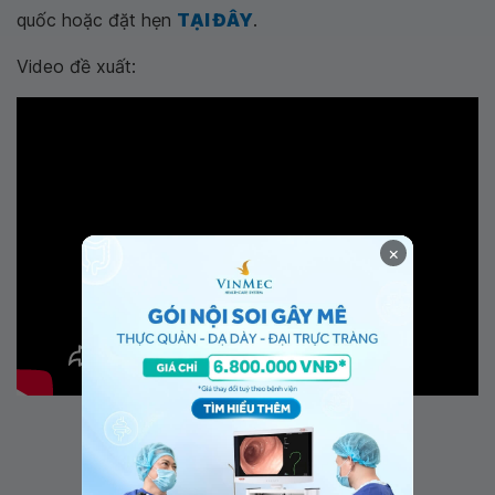
quốc hoặc đặt hẹn
TẠI ĐÂY
.
Video đề xuất:
×