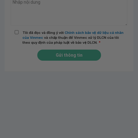
Tôi đã đọc và đồng ý với
Chính sách bảo vệ dữ liệu cá nhân
của Vinmec
và chấp thuận để Vinmec xử lý DLCN của tôi
theo quy định của pháp luật về bảo vệ DLCN.
*
Gửi thông tin