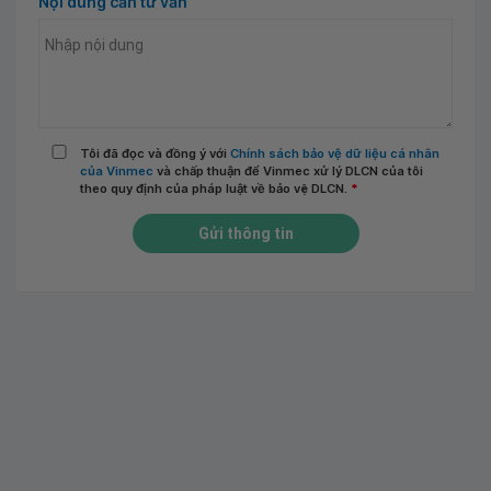
Nội dung cần tư vấn
Tôi đã đọc và đồng ý với
Chính sách bảo vệ dữ liệu cá nhân
của Vinmec
và chấp thuận để Vinmec xử lý DLCN của tôi
theo quy định của pháp luật về bảo vệ DLCN.
*
Gửi thông tin