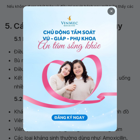
Nếu không được phát hiện và điều trị người bệnh sau một tuần thấy các
×
triệu chứng tăng lên
5. Cách điều trị viêm phổi thùy
5.1 Nguyên tắc điều trị
Điều trị kháng sinh theo kháng sinh đồ
Bù nước và điện giải
Điều trị các triệu chứng kèm theo
Kết hợp với chế độ ăn uống: Ăn lỏng dễ tiêu, uống
nhiều nước, ăn nhiều trái cây.
5.2 Điều trị cụ thể
Kháng sinh: Lựa chọn theo kết quả kháng sinh đồ
Viêm phổi nhẹ dùng thuốc đường uống
Viêm phổi vừa và nặng dùng thuốc đường tiêm
Các loại kháng sinh thường dùng như: Amoxicillin,