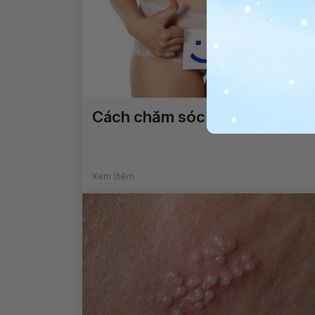
Cách chăm sóc da vùng kín
Xem thêm