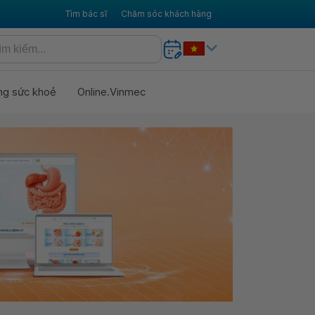
Tìm bác sĩ
Chăm sóc khách hàng
ng sức khoẻ
Online.Vinmec