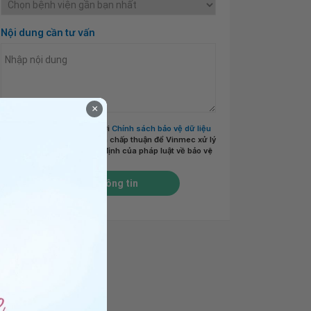
Nội dung cần tư vấn
×
Tôi đã đọc và đồng ý với
Chính sách bảo vệ dữ liệu
cá nhân của Vinmec
và chấp thuận để Vinmec xử lý
DLCN của tôi theo quy định của pháp luật về bảo vệ
DLCN.
*
Gửi thông tin