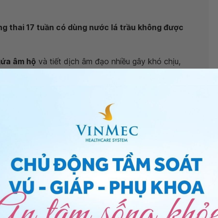
g thai 17 tuần có dùng nước lá trầu không được
ứa âm hộ
và tiết dịch âm đạo nhiều gây khó chịu,
ại bất cứ các giai đoạn thai kỳ. Nguyên nhân thường do
 nghén, các vi khuẩn hoặc nấm có cơ hội phát triển.
chịu cho mẹ, có thể gây ảnh ảnh em bé: Sinh non,
trùng sau sinh,....bạn cần đến bác sĩ chuyên khoa Sản để
 dùng nước lá trầu không để ngâm vùng kín ngoài vấn đề
gia tăng các vi khuẩn gây bệnh khác phát triển trong
 nấm khi mang thai 17 tuần
, bạn có thể đến bệnh
ra và tư vấn thêm. Cảm ơn bạn đã tin tưởng và gửi câu
 khỏe.