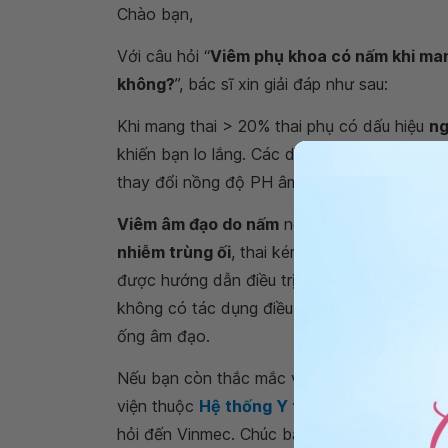
Chào bạn,
Với câu hỏi “
Viêm phụ khoa có nấm khi man
không?
”, bác sĩ xin giải đáp như sau:
Khi mang thai > 20% thai phụ có dấu hiệu
ng
khiến bạn lo lắng. Các dấu hiệu có thể lặp l
thay đổi nồng độ PH âm đạo và nội tiết thai
Viêm âm đạo do nấm
ngoài vấn đề gây khó 
nhiễm trùng ối
, thai kém phát triển, nhiễm 
được hướng dẫn điều trị hiệu quả. Việc bạn
không có tác dụng điều trị diệt nấm mà làm 
ống âm đạo.
Nếu bạn còn thắc mắc về
viêm phụ khoa có
viện thuộc
Hệ thống Y tế Vinmec
để kiểm t
hỏi đến Vinmec. Chúc bạn có thật nhiều sức