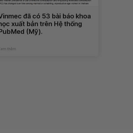
Vinmec đã có 53 bài báo khoa
học xuất bản trên Hệ thống
PubMed (Mỹ).
Xem thêm