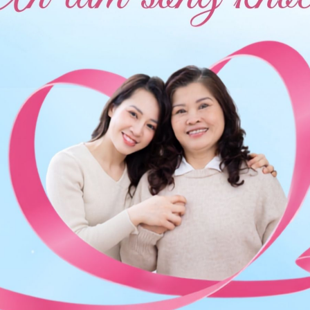
ỳnh Thị Hiên -
Bác sĩ Sản Phụ Khoa - Khoa Sản phụ
ha Trang.
ng bấm số
HOTLINE
, đặt mua
GÓI DỊCH VỤ
hoặc đặt
 tự động trên ứng dụng My Vinmec để quản lý, theo dõi
g dụng.
Chia sẻ
Nhiễm trùng sau sinh
QnA
Sản phụ khoa