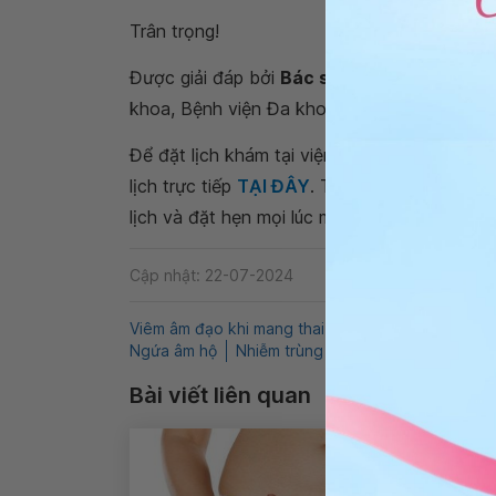
Trân trọng!
Được giải đáp bởi
Bác sĩ chuyên khoa II Hu
khoa, Bệnh viện Đa khoa Quốc tế Vinmec N
Để đặt lịch khám tại viện, Quý khách vui lò
lịch trực tiếp
TẠI ĐÂY
. Tải và đặt lịch khám
lịch và đặt hẹn mọi lúc mọi nơi ngay trên ứn
Cập nhật: 22-07-2024
Viêm âm đạo khi mang thai
Viêm âm dạo do nấm
Ngứa âm hộ
Nhiễm trùng ối
Bài viết liên quan