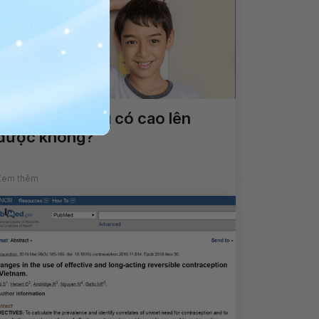
Qua tuổi dậy thì có cao lên
được không?
Xem thêm