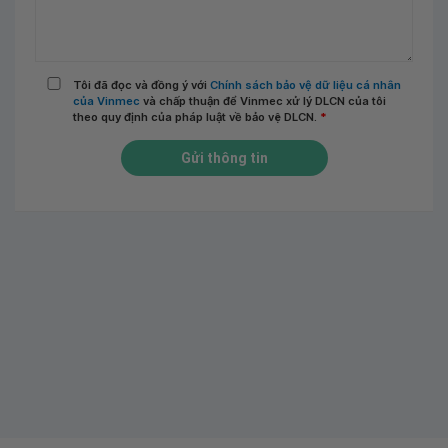
Tôi đã đọc và đồng ý với
Chính sách bảo vệ dữ liệu cá nhân
của Vinmec
và chấp thuận để Vinmec xử lý DLCN của tôi
theo quy định của pháp luật về bảo vệ DLCN.
*
Gửi thông tin