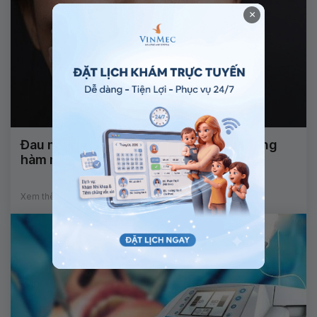
×
Đau nhức 2 bên hàm sau 3 tháng nhổ răng
hàm mọc lệch có sao không?
Xem thêm