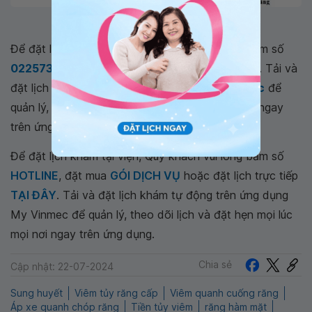
Răng bị viêm tủy không tự lành lại được
Để đặt lịch khám tại viện, Quý khách vui lòng bấm số
02257309888
hoặc đặt lịch trực tiếp
TẠI ĐÂY
. Tải và
đặt lịch khám tự động trên
ứng dụng MyVinmec
để
quản lý, theo dõi lịch và đặt hẹn mọi lúc mọi nơi ngay
trên ứng dụng.
Để đặt lịch khám tại viện, Quý khách vui lòng bấm số
HOTLINE
, đặt mua
GÓI DỊCH VỤ
hoặc đặt lịch trực tiếp
TẠI ĐÂY
. Tải và đặt lịch khám tự động trên ứng dụng
My Vinmec để quản lý, theo dõi lịch và đặt hẹn mọi lúc
mọi nơi ngay trên ứng dụng.
Chia sẻ
Cập nhật: 22-07-2024
Sung huyết
Viêm tủy răng cấp
Viêm quanh cuống răng
Áp xe quanh chóp răng
Tiền tủy viêm
răng hàm mặt