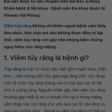
Bài viết được tư vấn chuyên môn bởi Bác sĩ Khoa
Khám bệnh & Nội khoa - Bệnh viện Đa khoa Quốc tế
Vinmec Hải Phòng
Viêm tủy răng
không chỉ khiến người bệnh cảm thấy
đau nhức, khó chịu mà nếu không được điều trị kịp
thời, viêm tủy răng còn gây nên những biến chứng
nguy hiểm cho răng miệng.
1. Viêm tủy răng là bệnh gì?
Tủy răng
là một tổ chức đặc biệt gồm mạch máu, thần
kinh... nằm trong một hốc giữa ngà răng (hốc tủy răng).
Các tổ chức tủy răng thông với cơ thể qua các lỗ rất
nhỏ ở cuống răng. Nguyên nhân gây nên viêm tủy răng
thường gặp nhất là do vi khuẩn tồn tại ở trong miệng,
xâm nhập vào tủy răng chủ yếu qua các lỗ sâu răng và
qua các cuống răng... Ngoài ra viêm tủy răng có thể có