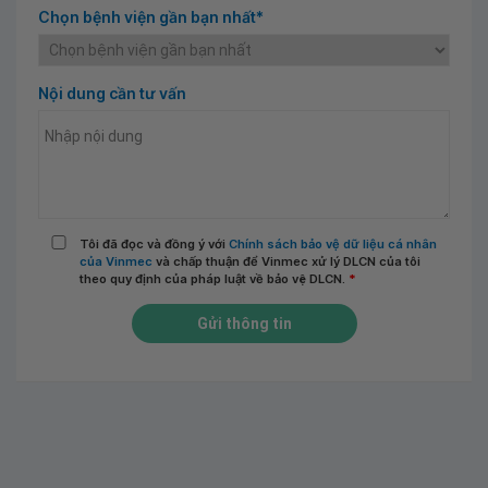
Chọn bệnh viện gần bạn nhất*
Nội dung cần tư vấn
Tôi đã đọc và đồng ý với
Chính sách bảo vệ dữ liệu cá nhân
của Vinmec
và chấp thuận để Vinmec xử lý DLCN của tôi
theo quy định của pháp luật về bảo vệ DLCN.
*
Gửi thông tin