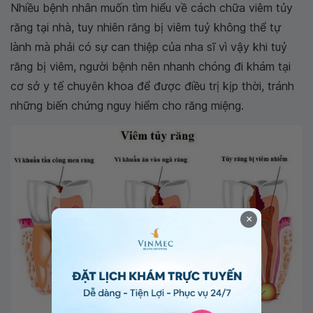
Nhiều bệnh nhân muốn tìm hiểu về cách chữa viêm tủy
răng tại nhà, tuy nhiên răng bị viêm tuỷ không thể tự
lành mà phải có sự can thiệp của nha sĩ vì vậy khi tuỷ
răng bị viêm, người bệnh nên nhanh chóng đi khám tại
cơ sở y tế chuyên khoa để được điều trị kịp thời, tránh
những biến chứng nguy hiểm cho răng miệng.
×