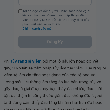
Tôi đã đọc và đồng ý với Chính sách bảo vệ dữ
liệu cá nhân của Vinmec và chấp thuận để
Vinmec xử lý DLCN của tôi theo quy định của
pháp luật về bảo vệ DLCN.
Chính sách bảo mật
Đăng Ký
Khi
tủy răng bị viêm
bởi một lỗ sâu lớn hoặc do vết
gãy, vi khuẩn sẽ xâm nhập tủy làm tủy viêm. Tủy răng bị
viêm sẽ làm gia tăng hoạt động của các tế bào và
lượng máu lưu thông làm tăng áp lực bên trong tủy và
gây đau, ở giai đoạn này bạn thấy đau nhiều, đau buốt
tận óc, thậm trí uống thuốc giảm đau không đỡ. Người
ta thường cảm thấy đau tăng khi ăn nhai trên đó hoặc
khi uống và tiếp xúc với thức ăn nóng hay lạnh.