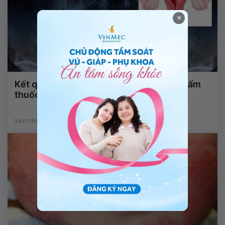
×
Kết quả chụp Xquang buồng tử cung ngấm
thuốc không đều nghĩa là gì?
Xem thêm