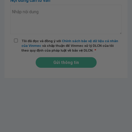
Nội dung cần tư vấn
Tôi đã đọc và đồng ý với
Chính sách bảo vệ dữ liệu cá nhân
của Vinmec
và chấp thuận để Vinmec xử lý DLCN của tôi
theo quy định của pháp luật về bảo vệ DLCN.
*
Gửi thông tin