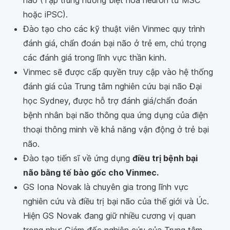
não (Tập trung hướng biệt hoá neuron từ MSC
hoặc iPSC).
Đào tạo cho các kỹ thuật viên Vinmec quy trình
đánh giá, chẩn đoán bại não ở trẻ em, chú trọng
các đánh giá trong lĩnh vực thần kinh.
Vinmec sẽ được cấp quyền truy cập vào hệ thống
đánh giá của Trung tâm nghiên cứu bại não Đại
học Sydney, được hỗ trợ đánh giá/chẩn đoán
bệnh nhân bại não thông qua ứng dụng của điện
thoại thông minh về khả năng vận động ở trẻ bại
não.
Đào tạo tiến sĩ về ứng dụng
điều trị bệnh bại
não bằng tế bào gốc cho Vinmec
.
GS Iona Novak là chuyên gia trong lĩnh vực
nghiên cứu và điều trị bại não của thế giới và Úc.
Hiện GS Novak đang giữ nhiều cương vị quan