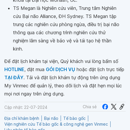
khoa tại Đại học Monash, Úc.
TS Megan là Nghiên cứu viên, Trung tâm Nghiên
cứu Bại não Alliance, ĐH Sydney. TS Megan tập
trung các nghiên cứu phòng ngừa, điều trị bại não
thông qua các chương trình nghiên cứu thử
nghiệm lâm sàng về bảo vệ và tái tạo hệ thần
kinh.
Để đặt lịch khám tại viện, Quý khách vui lòng bấm số
HOTLINE
, đặt mua
GÓI DỊCH VỤ
hoặc đặt lịch trực tiếp
TẠI ĐÂY
. Tải và đặt lịch khám tự động trên ứng dụng
My Vinmec để quản lý, theo dõi lịch và đặt hẹn mọi lúc
mọi nơi ngay trên ứng dụng.
Chia sẻ
Cập nhật: 22-07-2024
Địa chỉ khám bệnh
Bại não
Tế bào gốc
Viện nghiên cứu Tế bào gốc & công nghệ gen Vinmec
Liệu pháp tế bào gốc