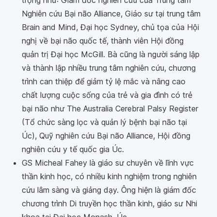
trọng như: Giám đốc nghiên cứu của Trung tâm
Nghiên cứu Bại não Alliance, Giáo sư tại trung tâm
Brain and Mind, Đại học Sydney, chủ tọa của Hội
nghị về bại não quốc tế, thành viên Hội đồng
quản trị Đại học McGill. Bà cũng là người sáng lập
và thành lập nhiều trung tâm nghiên cứu, chương
trình can thiệp để giảm tỷ lệ mắc và nâng cao
chất lượng cuộc sống của trẻ và gia đình có trẻ
bại não như The Australia Cerebral Palsy Register
(Tổ chức sàng lọc và quản lý bệnh bại não tại
Úc), Quỹ nghiên cứu Bại não Alliance, Hội đồng
nghiên cứu y tế quốc gia Úc.
GS Micheal Fahey là giáo sư chuyên về lĩnh vực
thần kinh học, có nhiều kinh nghiệm trong nghiên
cứu lâm sàng và giảng dạy. Ông hiện là giám đốc
chương trình Di truyền học thần kinh, giáo sư Nhi