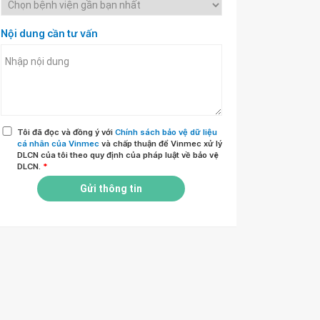
Nội dung cần tư vấn
Tôi đã đọc và đồng ý với
Chính sách bảo vệ dữ liệu
cá nhân của Vinmec
và chấp thuận để Vinmec xử lý
DLCN của tôi theo quy định của pháp luật về bảo vệ
DLCN.
*
Gửi thông tin