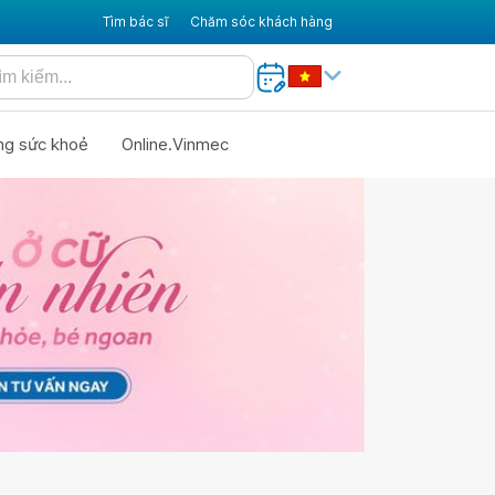
Tìm bác sĩ
Chăm sóc khách hàng
ng sức khoẻ
Online.Vinmec