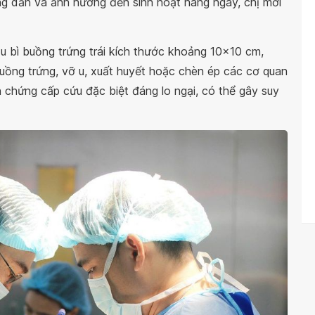
g dần và ảnh hưởng đến sinh hoạt hàng ngày, chị mới
u bì buồng trứng trái kích thước khoảng 10x10 cm,
uồng trứng, vỡ u, xuất huyết hoặc chèn ép các cơ quan
n chứng cấp cứu đặc biệt đáng lo ngại, có thể gây suy