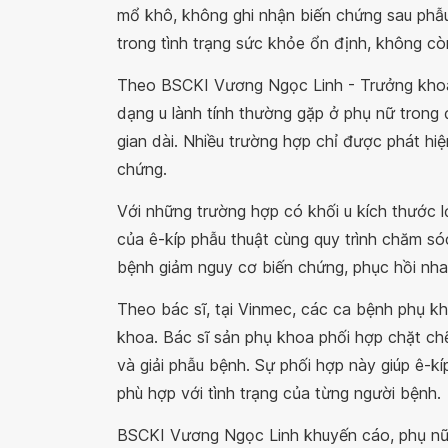
mổ khô, không ghi nhận biến chứng sau phẫu
trong tình trạng sức khỏe ổn định, không c
Theo BSCKI Vương Ngọc Linh - Trưởng khoa
dạng u lành tính thường gặp ở phụ nữ trong đ
gian dài. Nhiều trường hợp chỉ được phát hiệ
chứng.
Với những trường hợp có khối u kích thước l
của ê-kíp phẫu thuật cùng quy trình chăm sóc
bệnh giảm nguy cơ biến chứng, phục hồi nh
Theo bác sĩ, tại Vinmec, các ca bệnh phụ k
khoa. Bác sĩ sản phụ khoa phối hợp chặt ch
và giải phẫu bệnh. Sự phối hợp này giúp ê-k
phù hợp với tình trạng của từng người bệnh.
BSCKI Vương Ngọc Linh khuyến cáo, phụ nữ 