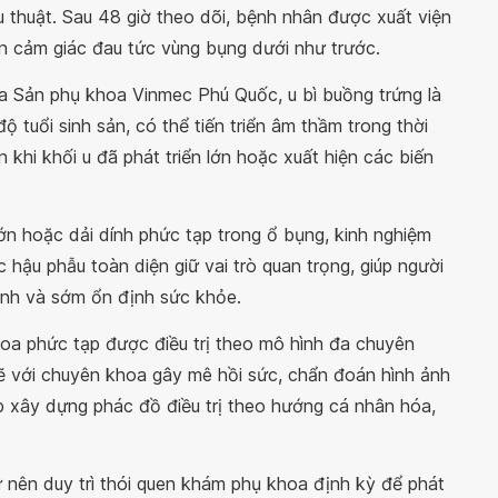
 thuật. Sau 48 giờ theo dõi, bệnh nhân được xuất viện
òn cảm giác đau tức vùng bụng dưới như trước.
 Sản phụ khoa Vinmec Phú Quốc, u bì buồng trứng là
ộ tuổi sinh sản, có thể tiến triển âm thầm trong thời
n khi khối u đã phát triển lớn hoặc xuất hiện các biến
ớn hoặc dải dính phức tạp trong ổ bụng, kinh nghiệm
 hậu phẫu toàn diện giữ vai trò quan trọng, giúp người
anh và sớm ổn định sức khỏe.
hoa phức tạp được điều trị theo mô hình đa chuyên
ẽ với chuyên khoa gây mê hồi sức, chẩn đoán hình ảnh
íp xây dựng phác đồ điều trị theo hướng cá nhân hóa,
nên duy trì thói quen khám phụ khoa định kỳ để phát