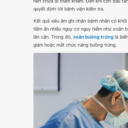
nên chưa đi thăm khám. Đến khi cơn đau tăn
quyết định tới bệnh viện kiểm tra.
Kết quả siêu âm ghi nhận bệnh nhân có khối 
tiềm ẩn nhiều nguy cơ nguy hiểm như xoắn b
lân cận. Trong đó,
xoắn buồng trứng
là biế
giảm hoặc mất chức năng buồng trứng.