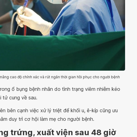
 nâng cao độ chính xác và rút ngắn thời gian hồi phục cho người bệnh
h trong ổ bụng bệnh nhân do tình trạng viêm nhiễm kéo
i tử cung về sau.
n bên cạnh việc xử lý triệt để khối u, ê-kíp cũng ưu
hằm duy trì cơ hội làm mẹ cho người bệnh.
ng trứng, xuất viện sau 48 giờ