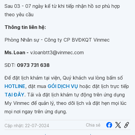
Sau 03 - 07 ngày kể từ khi tiếp nhận hồ sơ phù hợp
theo yêu cầu
Thông tin liên hệ:
Phòng Nhân sự - Công ty CP BVĐKQT Vinmec
Ms. Loan -
v.loanbtt3@vinmec.com
SĐT:
0973 731 638
Để đặt lịch khám tại viện, Quý khách vui lòng bấm số
HOTLINE
, đặt mua
GÓI DỊCH VỤ
hoặc đặt lịch trực tiếp
TẠI ĐÂY
. Tải và đặt lịch khám tự động trên ứng dụng
My Vinmec để quản lý, theo dõi lịch và đặt hẹn mọi lúc
mọi nơi ngay trên ứng dụng.
Chia sẻ
Cập nhật: 22-07-2024