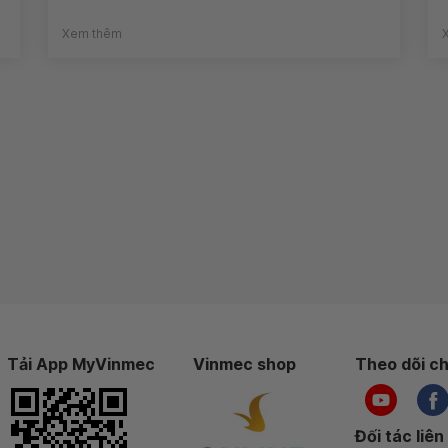
Xem thêm
Tải App MyVinmec
Vinmec shop
Theo dõi ch
Đối tác liên