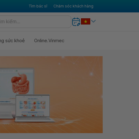
Tìm bác sĩ
Chăm sóc khách hàng
ng sức khoẻ
Online.Vinmec