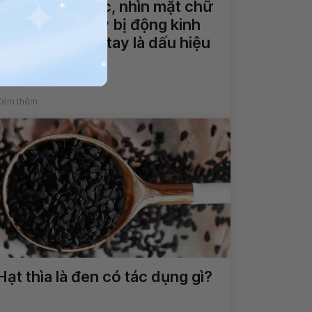
Không nói được, nhìn mặt chữ
không hiểu, hay bị động kinh
và tê đầu ngón tay là dấu hiệu
bệnh gì?
Xem thêm
Hạt thìa là đen có tác dụng gì?