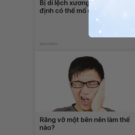
Bị di lệch xương sau bó lá cố
định có thể mổ được không?
Xem thêm
Răng vỡ một bên nên làm thế
nào?