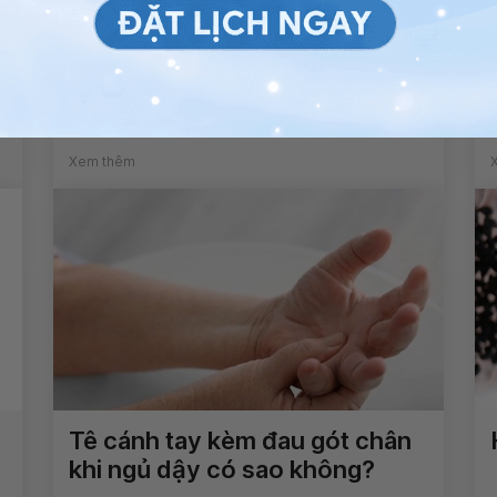
Răng lung lay vỡ 1 nửa kèm lợi
có mủ điều trị như thế nào?
Xem thêm
Tê cánh tay kèm đau gót chân
khi ngủ dậy có sao không?