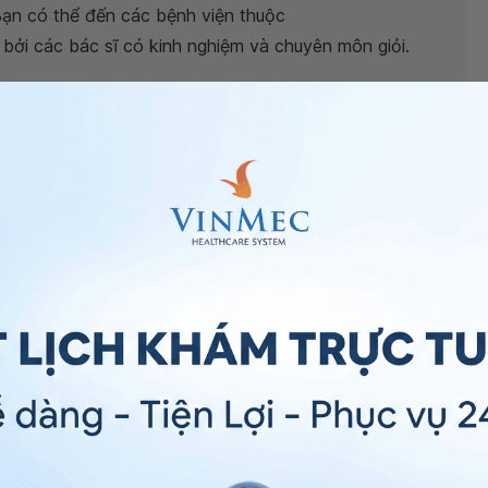
Bạn có thể đến các bệnh viện thuộc
ởi các bác sĩ có kinh nghiệm và chuyên môn giỏi.
g hàm trên gây đau nửa đầu có cách nào giảm đau
Trân trọng.
guyễn Trung Hậu
- Bác sĩ Răng Hàm Mặt - Khoa Khám
 tế Vinmec Đà Nẵng.
ng bấm số
HOTLINE
, đặt mua
GÓI DỊCH VỤ
hoặc đặt
 tự động trên ứng dụng My Vinmec để quản lý, theo dõi
g dụng.
Chia sẻ
 đau răng
Đau đầu do gãy răng