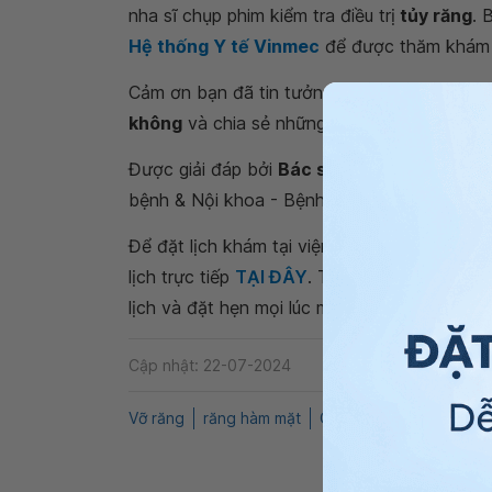
nha sĩ chụp phim kiểm tra điều trị
tủy răng
. 
Hệ thống Y tế Vinmec
để được thăm khám b
Cảm ơn bạn đã tin tưởng gửi câu hỏi
vỡ răn
không
và chia sẻ những lo lắng tới Vinmec. 
Được giải đáp bởi
Bác sĩ chuyên khoa I N
bệnh & Nội khoa - Bệnh viện Đa khoa Quốc
Để đặt lịch khám tại viện, Quý khách vui lò
lịch trực tiếp
TẠI ĐÂY
. Tải và đặt lịch khám
lịch và đặt hẹn mọi lúc mọi nơi ngay trên ứn
Cập nhật: 22-07-2024
Vỡ răng
răng hàm mặt
QnA
Gãy răng
Giảm