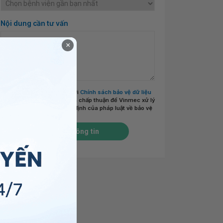
Nội dung cần tư vấn
×
Tôi đã đọc và đồng ý với
Chính sách bảo vệ dữ liệu
cá nhân của Vinmec
và chấp thuận để Vinmec xử lý
DLCN của tôi theo quy định của pháp luật về bảo vệ
DLCN.
*
Gửi thông tin