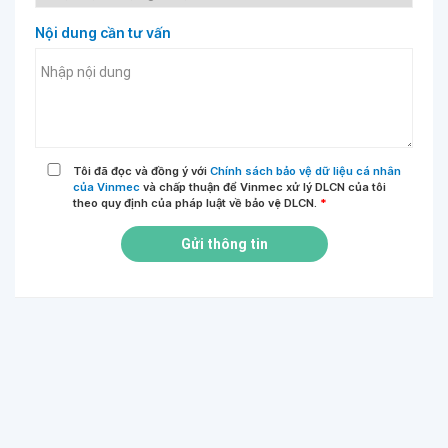
Nội dung cần tư vấn
Tôi đã đọc và đồng ý với
Chính sách bảo vệ dữ liệu cá nhân
của Vinmec
và chấp thuận để Vinmec xử lý DLCN của tôi
theo quy định của pháp luật về bảo vệ DLCN.
*
Gửi thông tin