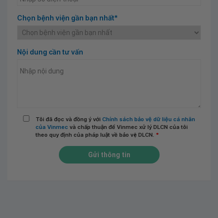
Chọn bệnh viện gần bạn nhất*
Nội dung cần tư vấn
Tôi đã đọc và đồng ý với
Chính sách bảo vệ dữ liệu cá nhân
của Vinmec
và chấp thuận để Vinmec xử lý DLCN của tôi
theo quy định của pháp luật về bảo vệ DLCN.
*
Gửi thông tin