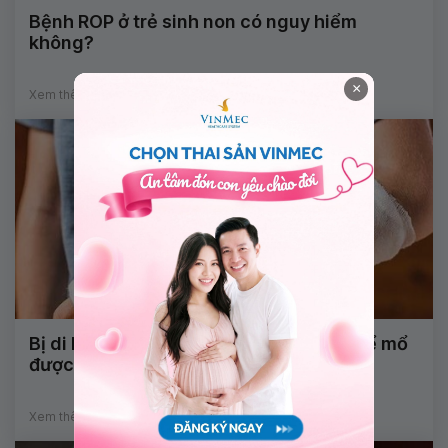
Bệnh ROP ở trẻ sinh non có nguy hiểm
không?
×
Xem thêm
Bị di lệch xương sau bó lá cố định có thể mổ
được không?
Xem thêm