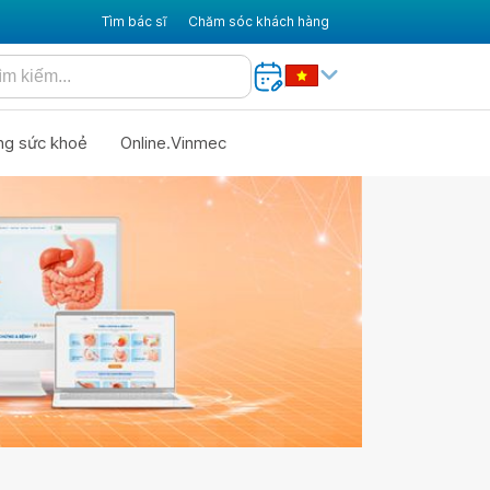
Tìm bác sĩ
Chăm sóc khách hàng
ng sức khoẻ
Online.Vinmec