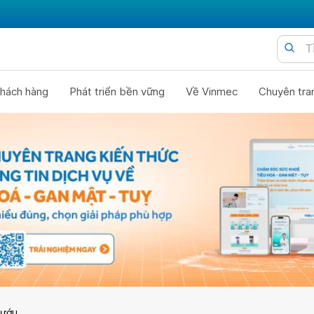
hách hàng
Phát triển bền vững
Về Vinmec
Chuyên tra
bướu