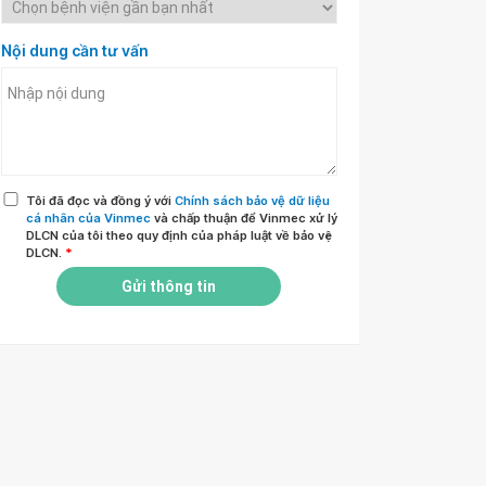
Nội dung cần tư vấn
Tôi đã đọc và đồng ý với
Chính sách bảo vệ dữ liệu
cá nhân của Vinmec
và chấp thuận để Vinmec xử lý
DLCN của tôi theo quy định của pháp luật về bảo vệ
DLCN.
*
Gửi thông tin