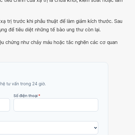
 tiêu chính của xạ trị là chữa khỏi, kiểm soát hoặc làm
 xạ trị trước khi phẫu thuật để làm giảm kích thước. Sau
ụng để tiêu diệt những tế bào ung thư còn lại.
triệu chứng như chảy máu hoặc tắc nghẽn các cơ quan
 hệ tư vấn trong 24 giờ.
Số điện thoại
*