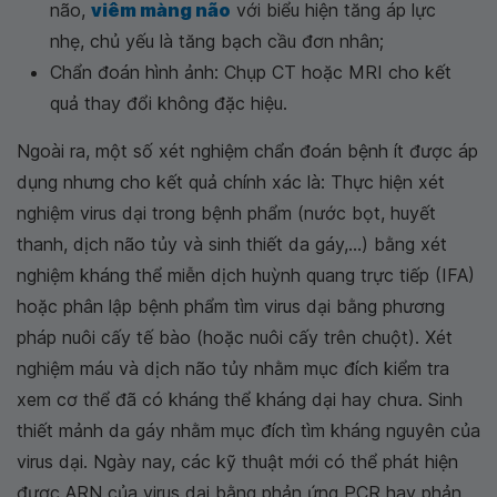
não,
viêm màng não
với biểu hiện tăng áp lực
nhẹ, chủ yếu là tăng bạch cầu đơn nhân;
Chẩn đoán hình ảnh: Chụp CT hoặc MRI cho kết
quả thay đổi không đặc hiệu.
Ngoài ra, một số xét nghiệm chẩn đoán bệnh ít được áp
dụng nhưng cho kết quả chính xác là: Thực hiện xét
nghiệm virus dại trong bệnh phẩm (nước bọt, huyết
thanh, dịch não tủy và sinh thiết da gáy,...) bằng xét
nghiệm kháng thể miễn dịch huỳnh quang trực tiếp (IFA)
hoặc phân lập bệnh phẩm tìm virus dại bằng phương
pháp nuôi cấy tế bào (hoặc nuôi cấy trên chuột). Xét
nghiệm máu và dịch não tủy nhằm mục đích kiểm tra
xem cơ thể đã có kháng thể kháng dại hay chưa. Sinh
thiết mảnh da gáy nhằm mục đích tìm kháng nguyên của
virus dại. Ngày nay, các kỹ thuật mới có thể phát hiện
được ARN của virus dại bằng phản ứng PCR hay phản