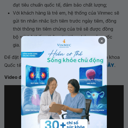
đạt tiêu chuẩn quốc tế, đảm bảo chất lượng;
Với khách hàng là trẻ em, hệ thống của Vinmec sẽ
gửi tin nhắn nhắc lịch tiêm trước ngày tiêm, đồng
thời thông tin tiêm chủng của trẻ sẽ được đồng
bộ với hệ thống thông tin tiêm chủng của quốc
×
gia.
Để đặt lịch khám và tiêm chủng tại Bệnh viện Đa khoa
Quốc tế Vinmec, Quý khách có thể liên hệ
TẠI ĐÂY
.
Video đề xuất: