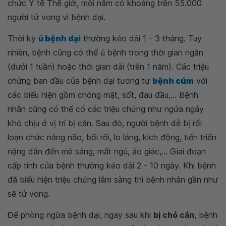
chức Y tế Thế giới, mỗi năm có khoảng trên 55.000
người tử vong vì bệnh dại.
Thời kỳ
ủ bệnh dại
thường kéo dài 1 - 3 tháng. Tuy
nhiên, bệnh cũng có thể ủ bệnh trong thời gian ngắn
(dưới 1 tuần) hoặc thời gian dài (trên 1 năm). Các triệu
chứng ban đầu của bệnh dại tương tự
bệnh cúm
với
các biểu hiện gồm chóng mặt, sốt, đau đầu,... Bệnh
nhân cũng có thể có các triệu chứng như ngứa ngáy
khó chịu ở vị trí bị cắn. Sau đó, người bệnh dễ bị rối
loạn chức năng não, bối rối, lo lắng, kích động, tiến triển
nặng dẫn đến mê sảng, mất ngủ, ảo giác,... Giai đoạn
cấp tính của bệnh thường kéo dài 2 - 10 ngày. Khi bệnh
đã biểu hiện triệu chứng lâm sàng thì bệnh nhân gần như
sẽ tử vong.
Để phòng ngừa bệnh dại, ngay sau khi
bị chó cắn
, bệnh