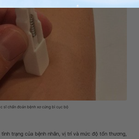
ác sĩ chẩn đoán bệnh xơ cứng bì cục bộ
 tình trạng của bệnh nhân, vị trí và mức độ tổn thương,