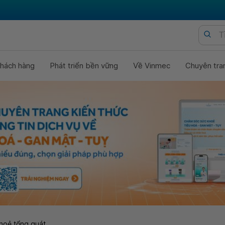
hách hàng
Phát triển bền vững
Về Vinmec
Chuyên tra
hoẻ tổng quát