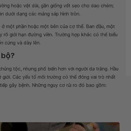
ường hoặc vệt dài, gần giống vết sẹo cho dao chém;
ện dưới dạng các mảng sáp hình tròn.
ộ
ở một phần hoặc một bên của cơ thể. Ban đầu, một
y rõ giới hạn đường viền. Trường hợp khác có thể biểu
ển cứng và dày lên.
c bộ?
 chủng tộc, nhưng phổ biến hơn với người da trắng. Hầu
ữ giới. Các yếu tố môi trường có thể đóng vai trò nhất
 tiếp gây bệnh. Những nguy cơ rủi ro đó bao gồm: