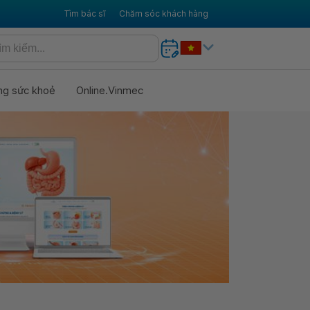
Tìm bác sĩ
Chăm sóc khách hàng
ng sức khoẻ
Online.Vinmec