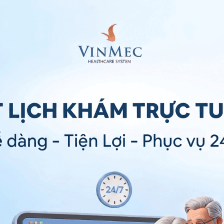
a chất có thể làm gia tăng nguy cơ rủi ro
ền nhiễm, do đó sẽ không lây lan dưới bất cứ hình thức
ang con, mặc dù một số gen nhất định có thể khiến trẻ
ước tính được chính xác số lượng bệnh nhân trên toàn
 em thì sẽ có 50 bé bị
xơ cứng bì cục bộ
.
 thay đổi quá nhiều trong lối sống, vẫn nên đến trường
ng đến khả năng đi lại hoặc viết, thì nên được học ở
huyến khích bệnh nhi duy trì vận động, ngoại trừ một
hẩn đoán
rong đó chính
hệ miễn dịch
của người bệnh khiến họ bị
o mô liên kết, làm chúng sản xuất quá nhiều collagen -