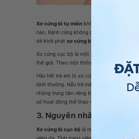
Tiếp xúc với thuốc hoặc hó
Xơ cứng bì tự miễn
không phải là bệnh truy
nào. Bệnh cũng không di truyền từ cha mẹ s
dễ khởi phát
xơ cứng bì cục bộ
hơn.
Xơ cứng cục bộ là một bệnh hiếm gặp, chưa 
thế giới. Theo một thống kê, cứ 100.000 trẻ
Hầu hết trẻ em bị xơ cứng cục bộ không phải
bình thường. Nếu trẻ mắc bệnh nặng, ảnh hưở
những trung tâm riêng biệt. Phụ huynh nên k
số hoạt động thể thao va chạm mạnh.
3. Nguyên nhân và cách c
Xơ cứng bì cục bộ
là một
bệnh tự miễn
, t
viêm da. Tình trạng viêm kích hoạt các tế bà