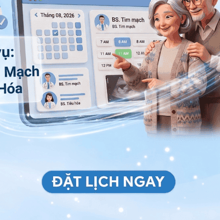
 trong nhiều mô cơ thể. Collagen dư thừa có thể dẫn
ăm khám lâm sàng, xơ cứng bì thường được chẩn đoán
ó tiêu chuẩn cụ thể để chẩn đoán
xơ cứng bì cục bộ
,
 để đánh giá mức độ viêm và các vấn đề liên quan.
, đảm bảo bệnh nhân không phải mắc các
bệnh tự miễn
hiện để xác định chẩn đoán.