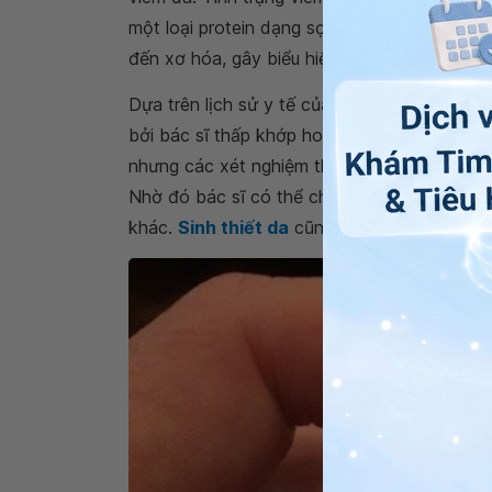
một loại protein dạng sợi đóng vai trò chính
đến xơ hóa, gây biểu hiện giống như sẹo.
Dựa trên lịch sử y tế của bệnh nhân và th
bởi bác sĩ thấp khớp hoặc da liễu. Không c
nhưng các xét nghiệm thường được thực hiện
Nhờ đó bác sĩ có thể chẩn đoán phân biệt
khác.
Sinh thiết da
cũng thường được thực 