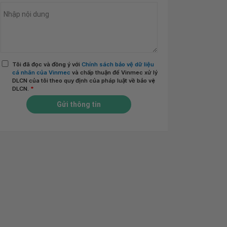
Tôi đã đọc và đồng ý với
Chính sách bảo vệ dữ liệu
cá nhân của Vinmec
và chấp thuận để Vinmec xử lý
DLCN của tôi theo quy định của pháp luật về bảo vệ
DLCN.
*
Gửi thông tin