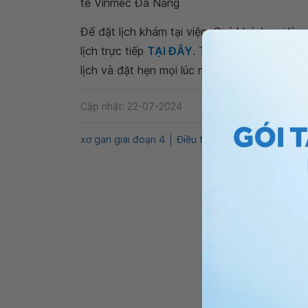
tế Vinmec Đà Nẵng
Để đặt lịch khám tại viện, Quý khách vui lò
lịch trực tiếp
TẠI ĐÂY
. Tải và đặt lịch khám
lịch và đặt hẹn mọi lúc mọi nơi ngay trên ứn
Cập nhật: 22-07-2024
xơ gan giai đoạn 4
Điều trị xơ gan
QnA
Xơ ga