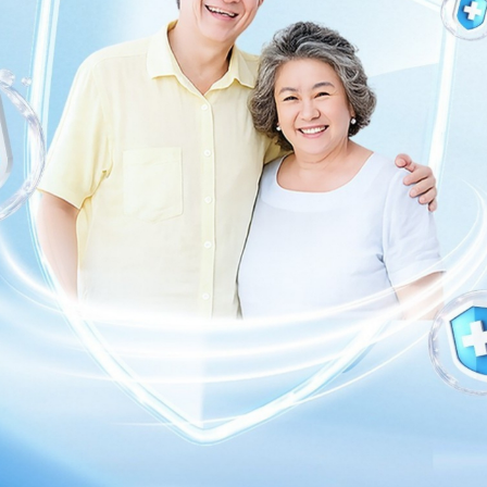
Xơ gan giai đoạn cuối sống
được bao lâu?