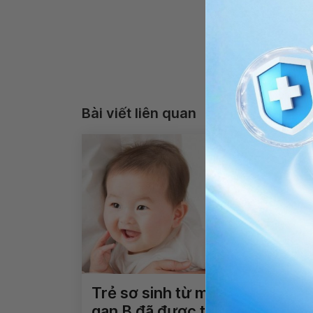
Bài viết liên quan
Trẻ sơ sinh từ mẹ nhiễm viêm
gan B đã được tiêm ngừa có