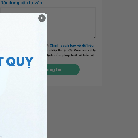
Nội dung cần tư vấn
×
Tôi đã đọc và đồng ý với
Chính sách bảo vệ dữ liệu
cá nhân của Vinmec
và chấp thuận để Vinmec xử lý
DLCN của tôi theo quy định của pháp luật về bảo vệ
DLCN.
*
Gửi thông tin