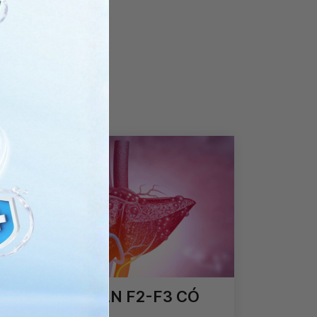
ĐỘ XƠ HÓA GAN F2-F3 CÓ
NGHĨA LÀ GÌ?