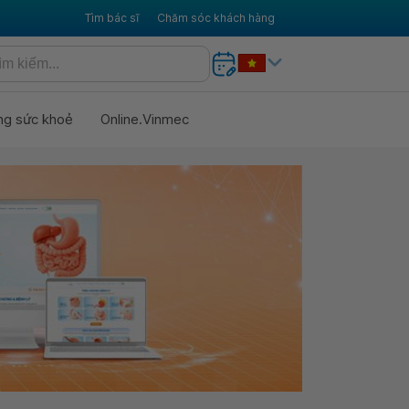
Tìm bác sĩ
Chăm sóc khách hàng
ng sức khoẻ
Online.Vinmec