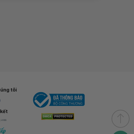
úng tôi
 kết