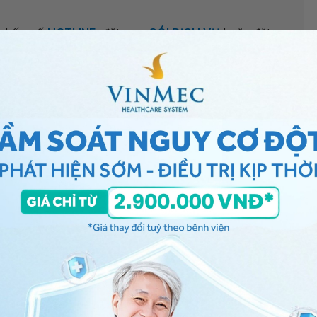
ng bấm số
HOTLINE
, đặt mua
GÓI DỊCH VỤ
hoặc đặt
 tự động trên ứng dụng My Vinmec để quản lý, theo dõi
g dụng.
Chia sẻ
n giai đoạn cuối
Xơ gan