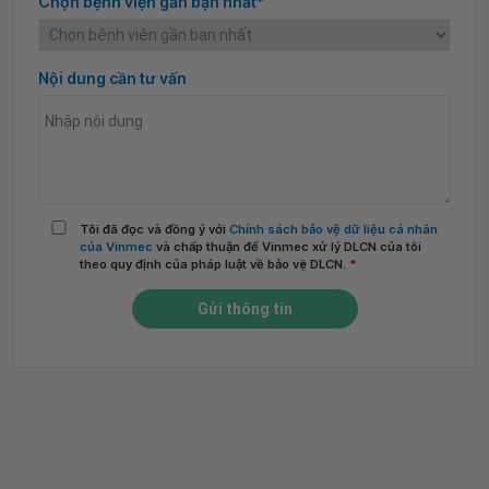
Chọn bệnh viện gần bạn nhất*
Nội dung cần tư vấn
Tôi đã đọc và đồng ý với
Chính sách bảo vệ dữ liệu cá nhân
của Vinmec
và chấp thuận để Vinmec xử lý DLCN của tôi
theo quy định của pháp luật về bảo vệ DLCN.
*
Gửi thông tin