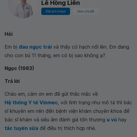
Lê Hồng Liên
Đặt lịch khám
Xem chi tiết
Hỏi
Em bị
đau ngực trái
và thấy có hạch nổi lên. Em đang
cho con bú 11 tháng, em có bị sao không ạ?
Ngọc (1983)
Trả lời
Chào em, cảm ơn em đã gửi thắc mắc về
Hệ thống Y tế Vinmec
, với tình trạng như mô tả thì bác
sĩ khuyên em nên đến bệnh viện khám chuyên khoa để
bác sĩ khám và siêu âm đánh giá tổn thương
u vú
hay
tắc tuyến sữa
để điều trị thích hợp nhé.