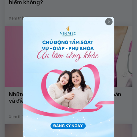
hiểm không?
Xem thêm
×
Những kỹ thuật ứng dụng trong chẩn đoán
và điều trị bệnh lý tuyến vú
Xem thêm