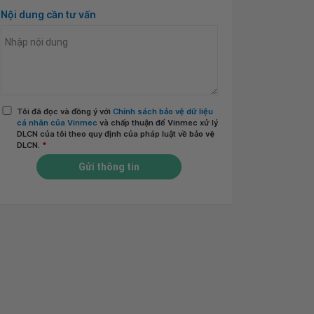
Nội dung cần tư vấn
Tôi đã đọc và đồng ý với
Chính sách bảo vệ dữ liệu
cá nhân của Vinmec
và chấp thuận để Vinmec xử lý
DLCN của tôi theo quy định của pháp luật về bảo vệ
DLCN.
*
Gửi thông tin