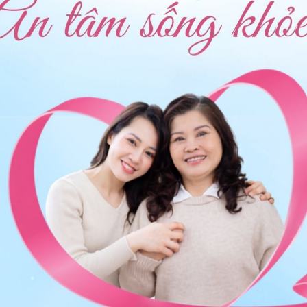
ệ lần đầu tiên không sử dụng bao cao su nhưng bạn trai
huốc tránh thai không ạ? Cảm ơn bác sĩ.
oài nhưng bạn trai lại lấy dịch tinh trùng dính trên cơ
ay tỉ lệ% mang thai là bao nhiêu ạ? Mong bác sĩ tư vấn
 tinh trong vẫn có khả năng thụ thai vì nam giới đã
inh trùng đã được giải phóng vào lượng chất nhầy này.