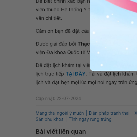
Để biết chính xác bạn nên đến cơ sở y tế u
viện thuộc Hệ thống Y tế Vinmec trên toàn 
vấn chi tiết.
Cảm ơn bạn đã đặt câu hỏi tới Hệ thống Y t
Được giải đáp bởi
Thạc sĩ. Bác sĩ Nguyễn T
viện Đa khoa Quốc tế Vinmec Đà Nẵng
Để đặt lịch khám tại viện, Quý khách vui lò
lịch trực tiếp
TẠI ĐÂY
. Tải và đặt lịch khám
lịch và đặt hẹn mọi lúc mọi nơi ngay trên ứn
Cập nhật: 22-07-2024
Mang thai ngoài ý muốn
Biện pháp tránh thai
X
Sản phụ khoa
Tính ngày rụng trứng
Bài viết liên quan