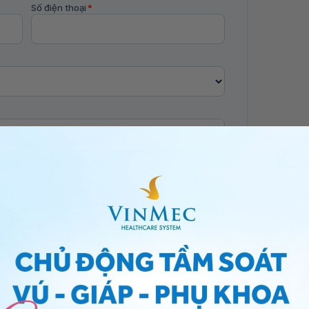
Số điện thoại
*
ảo vệ dữ liệu cá nhân của Vinmec và chấp thuận để
nh của pháp luật về bảo vệ DLCN.
Đăng Ký