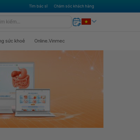
Tìm bác sĩ
Chăm sóc khách hàng
ng sức khoẻ
Online.Vinmec