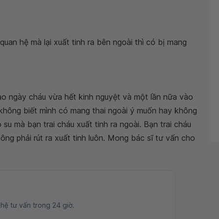
uan hệ mà lại xuất tinh ra bên ngoài thì có bị mang
vào ngày cháu vừa hết kinh nguyệt và một lần nữa vào
g không biết mình có mang thai ngoài ý muốn hay không
u mà bạn trai cháu xuất tinh ra ngoài. Bạn trai cháu
hông phải rút ra xuất tinh luôn. Mong bác sĩ tư vấn cho
 hệ tư vấn trong 24 giờ.