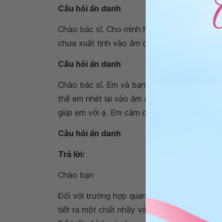
Câu hỏi ẩn danh
Chào bác sĩ. Cho mình hỏi là sau khi quan h
chưa xuất tinh vào âm đạo thì có cần uống t
Câu hỏi ẩn danh
Chào bác sĩ. Em và bạn trai quan hệ cho ra ng
thể em nhét lại vào âm đạo em liệu có thai h
giúp em với ạ. Em cảm ơn.
Câu hỏi ẩn danh
Trả lời:
Chào bạn
Đối với trường hợp quan hệ nhưng không xuất
tiết ra một chất nhầy và có một lượng nhỏ t