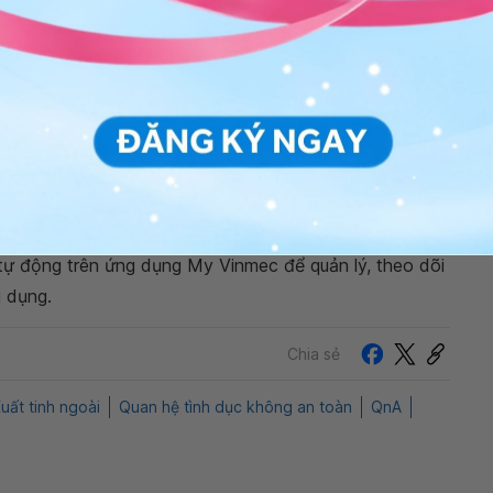
y tín thăm khám và tư vấn Bạn có thể đến tại các bệnh
quốc để được bác sĩ chuyên khoa giàu kinh nghiệm tư
ế Vinmec. Trân trọng.
hị Lệ
- Bác sĩ Sản phụ khoa - Khoa Sản phụ, Bệnh
ng bấm số
HOTLINE
, đặt mua
GÓI DỊCH VỤ
hoặc đặt
 tự động trên ứng dụng My Vinmec để quản lý, theo dõi
g dụng.
Chia sẻ
uất tinh ngoài
Quan hệ tình dục không an toàn
QnA