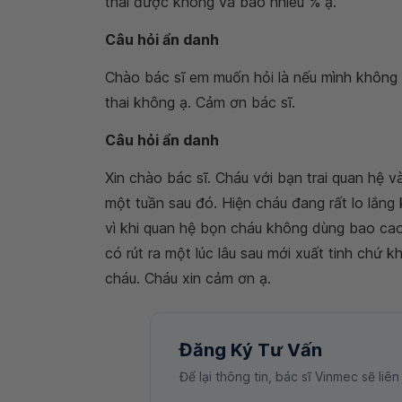
thai được không và bao nhiêu % ạ.
Câu hỏi ẩn danh
Chào bác sĩ em muốn hỏi là nếu mình không q
thai không ạ. Cảm ơn bác sĩ.
Câu hỏi ẩn danh
Xin chào bác sĩ. Cháu với bạn trai quan hệ 
một tuần sau đó. Hiện cháu đang rất lo lắn
vì khi quan hệ bọn cháu không dùng bao cao s
có rút ra một lúc lâu sau mới xuất tinh chứ k
cháu. Cháu xin cảm ơn ạ.
Đăng Ký Tư Vấn
Để lại thông tin, bác sĩ Vinmec sẽ liên