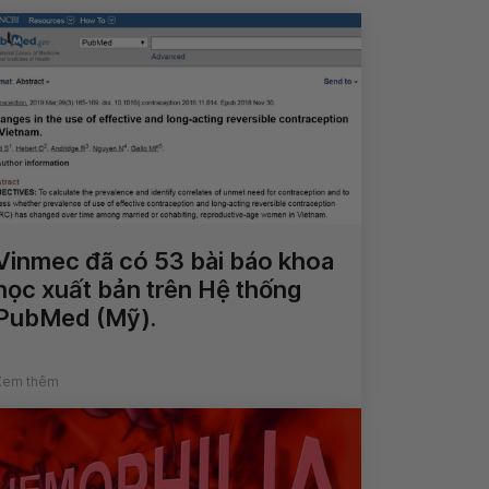
Vinmec đã có 53 bài báo khoa
học xuất bản trên Hệ thống
PubMed (Mỹ).
Xem thêm