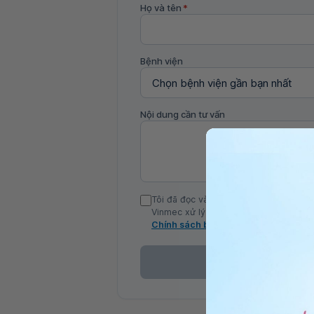
Họ và tên
*
Bệnh viện
Nội dung cần tư vấn
Tôi đã đọc và đồng ý với Chính sách b
Vinmec xử lý DLCN của tôi theo quy đị
Chính sách bảo mật