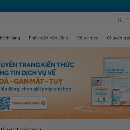
hách hàng
Phát triển bền vững
Về Vinmec
Chuyên tra
 tâm sức khoẻ phụ nữ