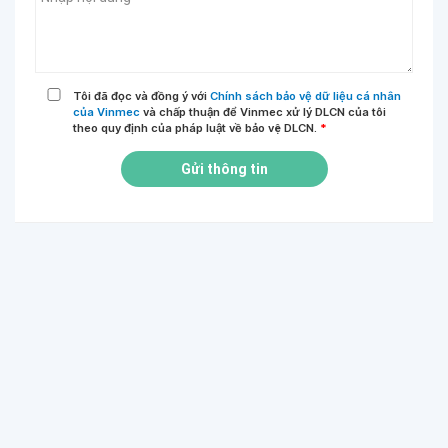
Tôi đã đọc và đồng ý với
Chính sách bảo vệ dữ liệu cá nhân
của Vinmec
và chấp thuận để Vinmec xử lý DLCN của tôi
theo quy định của pháp luật về bảo vệ DLCN.
*
Gửi thông tin