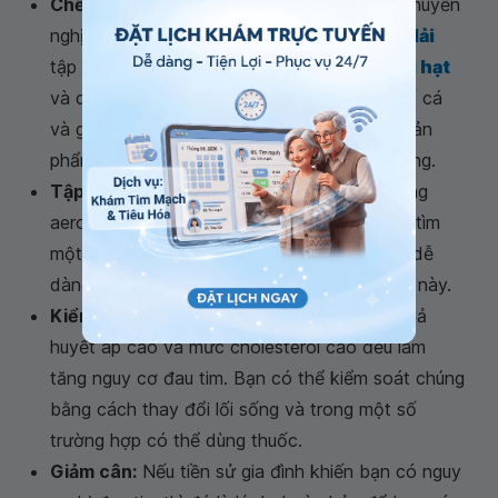
Chế độ ăn lành mạnh:
Một số chuyên gia khuyến
nghị một
chế độ ăn uống kiểu Địa Trung Hải
tập trung vào trái cây, rau, ngũ cốc,
các loại hạt
và dầu ô liu. Chế độ ăn này bao gồm một số cá
và gia cầm, nhưng hạn chế ăn thịt đỏ, các sản
phẩm từ sữa, thịt chế biến và đồ ăn có đường.
Tập thể dục:
Dành ít nhất 30 phút hoạt động
aerobic vừa phải, năm ngày một tuần. Hoặc tìm
một hoạt động mà bạn yêu thích và bạn sẽ dễ
dàng hơn rất nhiều để tham gia vào lĩnh vực này.
Kiểm soát huyết áp và mỡ máu của bạn:
Cả
huyết áp cao và mức cholesterol cao đều làm
tăng nguy cơ đau tim. Bạn có thể kiểm soát chúng
bằng cách thay đổi lối sống và trong một số
trường hợp có thể dùng thuốc.
Giảm cân:
Nếu tiền sử gia đình khiến bạn có nguy