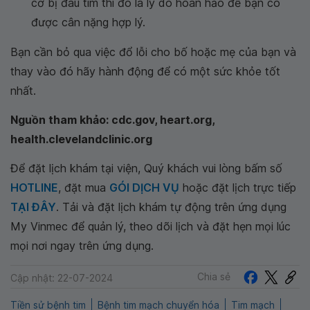
cơ bị đau tim thì đó là lý do hoàn hảo để bạn có
được cân nặng hợp lý.
Bạn cần bỏ qua việc đổ lỗi cho bố hoặc mẹ của bạn và
thay vào đó hãy hành động để có một sức khỏe tốt
nhất.
Nguồn tham khảo: cdc.gov, heart.org,
health.clevelandclinic.org
Để đặt lịch khám tại viện, Quý khách vui lòng bấm số
HOTLINE
, đặt mua
GÓI DỊCH VỤ
hoặc đặt lịch trực tiếp
TẠI ĐÂY
. Tải và đặt lịch khám tự động trên ứng dụng
My Vinmec để quản lý, theo dõi lịch và đặt hẹn mọi lúc
mọi nơi ngay trên ứng dụng.
Chia sẻ
Cập nhật: 22-07-2024
Tiền sử bệnh tim
Bệnh tim mạch chuyển hóa
Tim mạch