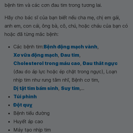
bệnh tim và các cơn đau tim trong tương lai.
Hãy cho bác sĩ của bạn biết nếu cha mẹ, chị em gái,
anh em, con cái, ông bà, cô, chú, hoặc cháu của bạn có
hoặc đã từng mắc bệnh:
Các bệnh tim:
Bệnh động mạch vành
,
Xơ vữa động mạch
,
Đau tim
,
Cholesterol trong máu cao
,
Đau thắt ngực
(đau do áp lực hoặc ép chặt trong ngực), Loạn
nhịp tim như rung tâm nhĩ, Bệnh cơ tim,
Dị tật tim bẩm sinh
,
Suy tim
,...
Túi phình
Đột quỵ
Bệnh tiểu đường
Huyết áp cao
Máy tạo nhịp tim