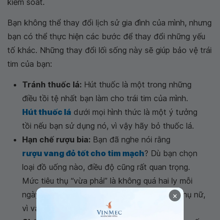
kiểm soát.
Bạn không thể thay đổi lịch sử gia đình của mình, nhưng
bạn có thể thực hiện các bước để thay đổi những yếu
tố khác. Những thay đổi lối sống này sẽ giúp bảo vệ trái
tim của bạn:
Tránh thuốc lá:
Hút thuốc là một trong những
điều tồi tệ nhất bạn làm cho trái tim của mình.
Hút thuốc lá
dưới mọi hình thức là một ý tưởng
tồi nếu bạn sử dụng nó, vì vậy hãy bỏ thuốc lá.
Hạn chế rượu bia:
Bạn đã nghe nói rằng
rượu vang đỏ tốt cho tim mạch
? Dù bạn chọn
loại đồ uống nào, điều độ cũng rất quan trọng.
Mức tiêu thụ “vừa phải” là không quá hai ly mỗi
ngày đối với nam giới và chỉ một ly đối với phụ nữ,
×
vì vậy hãy để ý lượng rượu bia của bạn.