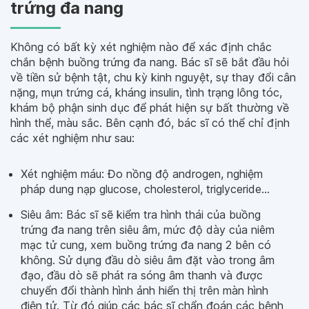
trứng đa nang
Không có bất kỳ xét nghiệm nào để xác định chắc
chắn bệnh buồng trứng đa nang. Bác sĩ sẽ bắt đầu hỏi
về tiền sử bệnh tật, chu kỳ kinh nguyệt, sự thay đổi cân
nặng, mụn trứng cá, kháng insulin, tình trạng lông tóc,
khám bộ phận sinh dục để phát hiện sự bất thường về
hình thể, màu sắc. Bên cạnh đó, bác sĩ có thể chỉ định
các xét nghiệm như sau:
Xét nghiệm máu: Đo nồng độ androgen, nghiệm
pháp dung nạp glucose, cholesterol, triglyceride…
Siêu âm: Bác sĩ sẽ kiểm tra hình thái của buồng
trứng đa nang trên siêu âm, mức độ dày của niêm
mạc tử cung, xem buồng trứng đa nang 2 bên có
không. Sử dụng đầu dò siêu âm đặt vào trong âm
đạo, đầu dò sẽ phát ra sóng âm thanh và được
chuyển đổi thành hình ảnh hiển thị trên màn hình
điện tử. Từ đó giúp các bác sĩ chẩn đoán các bệnh