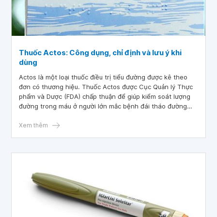
Thuốc Actos: Công dụng, chỉ định và lưu ý khi
dùng
Actos là một loại thuốc điều trị tiểu đường được kê theo
đơn có thương hiệu. Thuốc Actos được Cục Quản lý Thực
phẩm và Dược (FDA) chấp thuận để giúp kiểm soát lượng
đường trong máu ở người lớn mắc bệnh đái tháo đường
tuýp 2. Do đó, bạn không nên sử dụng Actos nếu mắc
bệnh đái tháo đường tuýp 1 và cũng không nên dùng nếu
Xem thêm
bạn bị nhiễm toan ceton do tiểu đường (một vấn đề
nghiêm trọng xảy ra khi có quá nhiều axit trong máu).