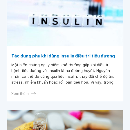
Tác dụng phụ khi dùng insulin điều trị tiểu đường
Một biến chứng nguy hiểm khá thường gặp khi điều trị
bệnh tiểu đường với insulin là hạ đường huyết. Nguyên
nhân có thể do dùng quá liều insulin, thay đổi chế độ ăn,
stress, nhiễm khuẩn hoặc rối loạn tiêu hóa. Vì vậy, trong
quá trình sử dụng insulin cần nên theo dõi đường huyết
thường xuyên.
Xem thêm