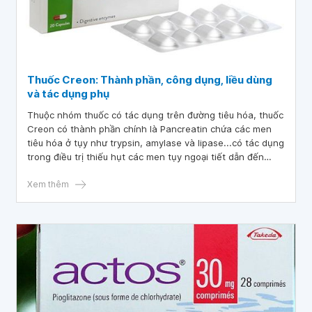
Thuốc Creon: Thành phần, công dụng, liều dùng
và tác dụng phụ
Thuộc nhóm thuốc có tác dụng trên đường tiêu hóa, thuốc
Creon có thành phần chính là Pancreatin chứa các men
tiêu hóa ở tụy như trypsin, amylase và lipase...có tác dụng
trong điều trị thiếu hụt các men tụy ngoại tiết dẫn đến
giảm thiểu hoặc không có khả năng tiêu hóa thức ăn, giảm
hấp thu hoặc người bệnh sau khi trải qua quá trình phẫu
Xem thêm
thuật tụy, cắt bỏ dạ dày.