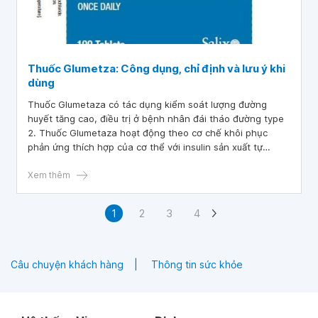
Thuốc Glumetza: Công dụng, chỉ định và lưu ý khi
dùng
Thuốc Glumetaza có tác dụng kiểm soát lượng đường
huyết tăng cao, điều trị ở bệnh nhân đái tháo đường type
2. Thuốc Glumetaza hoạt động theo cơ chế khôi phục
phản ứng thích hợp của cơ thể với insulin sản xuất tự
nhiên., nó cũng làm giảm lượng đường mà gan, dạ dày hay
ruột hấp thụ.
Xem thêm
1
2
3
4
Câu chuyện khách hàng
Thông tin sức khỏe