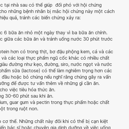
 tại nhà sau có thể giúp đối phó với hội chứng
cho những bệnh nhân bị mắc hội chứng này một cách
hiệu quả, tránh các biến chứng xảy ra:
c 6 bữa ăn nhỏ một ngày thay vì ba bữa ăn chính.
ớc giữa các bữa ăn và tránh uống nước 30 phút trước
tein hơn có trong thịt, bơ đậu phộng kem, cá và các
 và các loại thực phẩm ngũ cốc khác có nhiều chất
giàu đường như kẹo, đường, siro, nước ngọt và nước
 phẩm sữa (lactose) có thể làm nghiêm trọng hơn các
c đầu hoặc bỏ chúng nếu nghĩ rằng chúng gây ra vấn
ưỡng để được tư vấn thêm về những gì cần ăn.
cho việc tiêu hóa thức ăn.
ng 30-60 phút sau khi ăn.
lium, guar gum và pectin trong thực phẩm hoặc chất
ột trong ruột non.
 cơ thể. Những chất này đôi khi có thể bị cạn kiệt
iến bác sĩ hoặc chuyên gia dinh dưỡng về việc uống