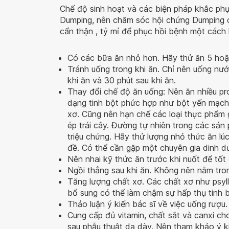
Chế độ sinh hoạt và các biện pháp khắc phục
Dumping, nên chăm sóc hội chứng Dumping 
cẩn thận , tỷ mỉ để phục hồi bệnh một cách 
Có các bữa ăn nhỏ hơn. Hãy thử ăn 5 hoặ
Tránh uống trong khi ăn. Chỉ nên uống nư
khi ăn và 30 phút sau khi ăn.
Thay đổi chế độ ăn uống: Nên ăn nhiều pro
dạng tinh bột phức hợp như bột yến mạch
xơ. Cũng nên hạn chế các loại thực phẩm 
ép trái cây. Đường tự nhiên trong các sản
triệu chứng. Hãy thử lượng nhỏ thức ăn lú
đề. Có thể cần gặp một chuyên gia dinh d
Nên nhai kỹ thức ăn trước khi nuốt để tốt 
Ngồi thẳng sau khi ăn. Không nên nằm tro
Tăng lượng chất xơ. Các chất xơ như psyl
bổ sung có thể làm chậm sự hấp thụ tinh b
Thảo luận ý kiến bác sĩ về việc uống rượu.
Cung cấp đủ vitamin, chất sắt và canxi cho
sau phẫu thuật dạ dày. Nên tham khảo ý k