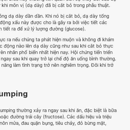
 khi môn vị (dạ dày) đã bị cắt bỏ trong phẫu thuật.
ỗng dạ dày dần dần. Khi nó bị cắt bỏ, dạ dày tống
ộng xấu này được cho là gây ra bởi việc tiết các
n tiết ra để xử lý lượng đường (glucose).
c ra nếu chúng ta phát hiện muộn và không đi khám
tác động nào lên dạ dày cũng như sau khi cắt bỏ thực
ên nhân phổ biến nhất hiện nay. Hội chứng tiến triển
 ngay sau khi quay trở lại chế độ ăn uống bình thường.
năng làm tình trạng trở nên nghiêm trọng. Đôi khi trở
Dumping
umping thường xảy ra ngay sau khi ăn, đặc biệt là bữa
oặc đường trái cây (fructose). Các dấu hiệu và triệu
nôn mửa, đau quặn bụng, tiêu chảy, đỏ bừng mặt,