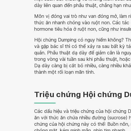
dày liên quan đến phẫu thuật, chẳng hạn như
Môn vị đóng vai trò như van đóng mở, làm r
thức ăn nhanh chóng vào ruột non. Các tác đ
hormone tiêu hóa ở ruột non, cũng như insuli
Hội chứng Dumping có nguy hiểm không? Thự
và gặp bác sĩ thì có thể xảy ra sau bất kỳ 
quản. Phẫu thuật dạ dày để giảm cân là nguy
trong vòng vài tuần sau khi phẫu thuật, hoặc
Dạ dày càng bị cắt bỏ nhiều, càng nhiều khả 
thành một rối loạn mãn tính.
Triệu chứng Hội chứng 
Các dấu hiệu và triệu chứng của hội chứng D
ăn với thức ăn chứa nhiều đường (sucrose) h
chứng của hội chứng này có thể: Buồn nôn, 
chóng mặt, kém minh mẫn, nhịp tim nhanh