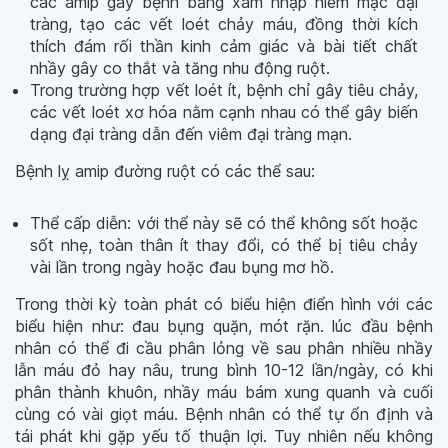
các amip gây bệnh bằng xâm nhập niêm mạc đại
tràng, tạo các vết loét chảy máu, đồng thời kích
thích đám rối thần kinh cảm giác và bài tiết chất
nhầy gây co thắt và tăng nhu động ruột.
Trong trường hợp vết loét ít, bệnh chỉ gây tiêu chảy,
các vết loét xơ hóa nằm cạnh nhau có thể gây biến
dạng đại tràng dẫn đến viêm đại tràng mạn.
Bệnh lỵ amip đường ruột có các thể sau:
Thể cấp diễn: với thể này sẽ có thể không sốt hoặc
sốt nhẹ, toàn thân ít thay đổi, có thể bị tiêu chảy
vài lần trong ngày hoặc đau bụng mơ hồ.
Trong thời kỳ toàn phát có biểu hiện điển hình với các
biểu hiện như: đau bụng quặn, mót rặn. lúc đầu bệnh
nhân có thể đi cầu phân lỏng về sau phân nhiều nhầy
lẫn máu đỏ hay nâu, trung bình 10-12 lần/ngày, có khi
phân thành khuôn, nhầy máu bám xung quanh và cuối
cùng có vài giọt máu. Bệnh nhân có thể tự ổn định và
tái phát khi gặp yếu tố thuận lợi. Tuy nhiên nếu không