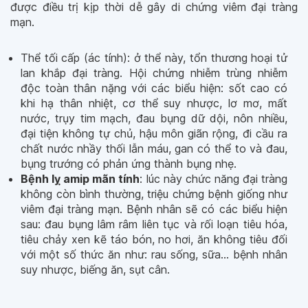
được điều trị kịp thời dễ gây di chứng viêm đại tràng
mạn.
Thể tối cấp (ác tính): ở thể này, tổn thương hoại tử
lan khắp đại tràng. Hội chứng nhiễm trùng nhiễm
độc toàn thân nặng với các biểu hiện: sốt cao có
khi hạ thân nhiệt, cơ thể suy nhược, lơ mơ, mất
nước, trụy tim mạch, đau bụng dữ dội, nôn nhiều,
đại tiện không tự chủ, hậu môn giãn rộng, đi cầu ra
chất nước nhầy thối lẫn máu, gan có thể to và đau,
bụng trướng có phản ứng thành bụng nhẹ.
Bệnh lỵ amip mãn tính
: lúc này chức năng đại tràng
không còn bình thường, triệu chứng bệnh giống như
viêm đại tràng mạn. Bệnh nhân sẽ có các biểu hiện
sau: đau bụng lâm râm liên tục và rối loạn tiêu hóa,
tiêu chảy xen kẽ táo bón, no hơi, ăn không tiêu đối
với một số thức ăn như: rau sống, sữa... bệnh nhân
suy nhược, biếng ăn, sụt cân.