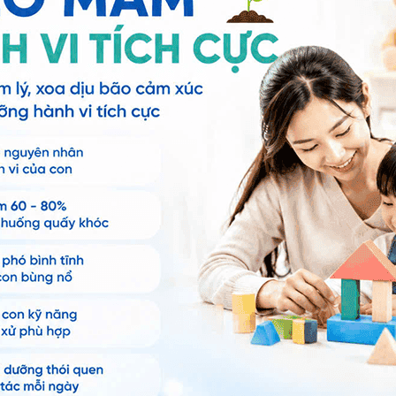
ất cho trẻ uống vacxin Rota
ng bấm số
HOTLINE
, đặt mua
GÓI DỊCH VỤ
hoặc đặt
 tự động trên ứng dụng My Vinmec để quản lý, theo dõi
g dụng.
Chia sẻ