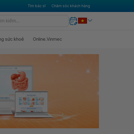
Tìm bác sĩ
Chăm sóc khách hàng
ng sức khoẻ
Online.Vinmec