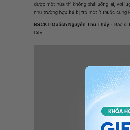
được một nửa thì không phải uống lại, với lư
như trường hợp bé bị trớ một ít thuốc cũng 
BSCK II Quách Nguyễn Thu Thủy
- Bác sĩ 
City