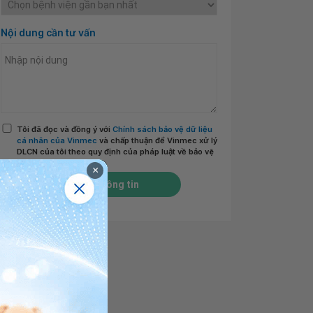
Nội dung cần tư vấn
Tôi đã đọc và đồng ý với
Chính sách bảo vệ dữ liệu
cá nhân của Vinmec
và chấp thuận để Vinmec xử lý
DLCN của tôi theo quy định của pháp luật về bảo vệ
DLCN.
*
×
Gửi thông tin