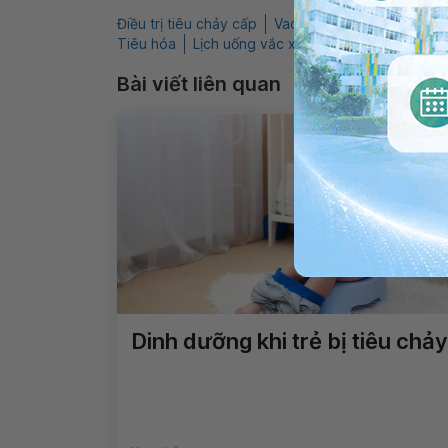
Điều trị tiêu chảy cấp
Vacxin Rota
Tiêu chảy c
Tiêu hóa
Lịch uống vắc xin tiêu chảy cấp
Tiêu
Bài viết liên quan
Dinh dưỡng khi trẻ bị tiêu chảy