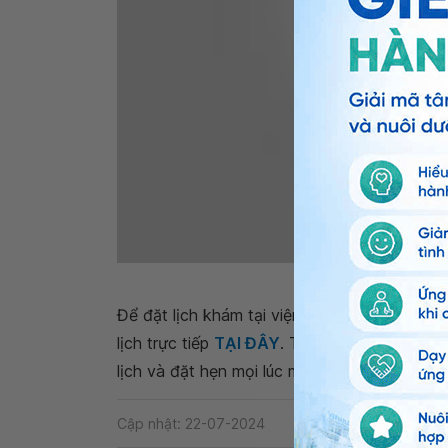
Thời điểm tốt nh
Để đặt lịch khám tại viện, Quý khách vui lò
lịch trực tiếp
TẠI ĐÂY
. Tải và đặt lịch khám
lịch và đặt hẹn mọi lúc mọi nơi ngay trên ứn
Cập nhật: 22-07-2024