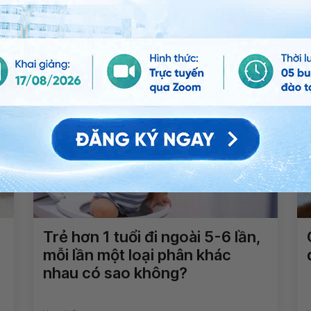
ấp ở trẻ
Vacxin phòng ngừa tiêu chảy ở trẻ
QnA
 chảy
Trẻ hơn 1 tuổi đi ngoài 5-6 lần,
mỗi lần một loại phân khác
nhau có sao không?