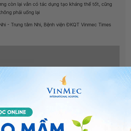
ợng còn lại vẫn có tác dụng tạo kháng thể tốt, cũng
không phải uống lại
Nhi - Trung tâm Nhi, Bệnh viện ĐKQT Vinmec Times