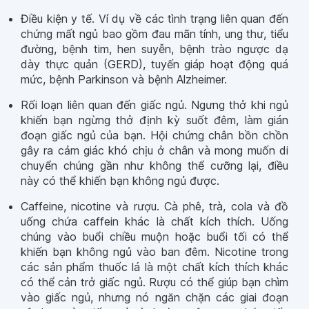
Điều kiện y tế. Ví dụ về các tình trạng liên quan đến
chứng mất ngủ bao gồm đau mãn tính, ung thư, tiểu
đường, bệnh tim, hen suyễn, bệnh trào ngược dạ
dày thực quản (GERD), tuyến giáp hoạt động quá
mức, bệnh Parkinson và bệnh Alzheimer.
Rối loạn liên quan đến giấc ngủ. Ngưng thở khi ngủ
khiến bạn ngừng thở định kỳ suốt đêm, làm gián
đoạn giấc ngủ của bạn. Hội chứng chân bồn chồn
gây ra cảm giác khó chịu ở chân và mong muốn di
chuyển chúng gần như không thể cưỡng lại, điều
này có thể khiến bạn không ngủ được.
Caffeine, nicotine và rượu. Cà phê, trà, cola và đồ
uống chứa caffein khác là chất kích thích. Uống
chúng vào buổi chiều muộn hoặc buổi tối có thể
khiến bạn không ngủ vào ban đêm. Nicotine trong
các sản phẩm thuốc lá là một chất kích thích khác
có thể cản trở giấc ngủ. Rượu có thể giúp bạn chìm
vào giấc ngủ, nhưng nó ngăn chặn các giai đoạn