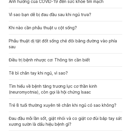
Ảnh hưởng của COVID-19 đến sức khỏe tim mạch
Vì sao bạn dễ bị đau đầu sau khi ngủ trưa?
Khi nào cần phẫu thuật u cột sống?
Phẫu thuật dị tật đốt sống chẻ đôi bằng đường vào phía
sau
Điều trị bệnh nhược cơ: Thông tin cần biết
Tê bì chân tay khi ngủ, vì sao?
Tìm hiểu về bệnh tăng trương lực cơ thần kinh
(neuromyotnia), còn gọi là hội chứng Isaac
Trẻ 8 tuổi thường xuyên tê chân khi ngủ có sao không?
Đau đầu mỗi lần sốt, giật nhói và co giật cơ đùi bắp tay sát
xương sườn là dấu hiệu bệnh gì?