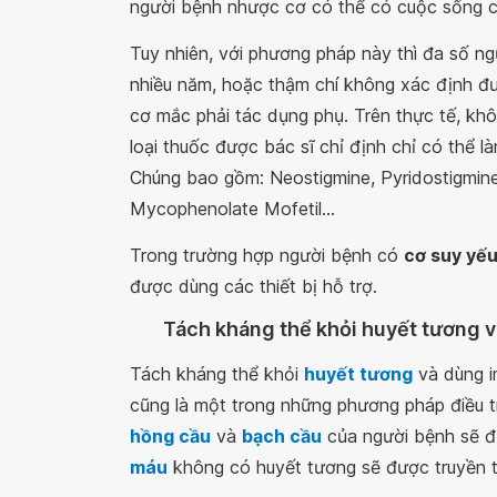
người bệnh nhược cơ có thể có cuộc sống cơ
Tuy nhiên, với phương pháp này thì đa số ng
nhiều năm, hoặc thậm chí không xác định đư
cơ mắc phải tác dụng phụ. Trên thực tế, kh
loại thuốc được bác sĩ chỉ định chỉ có thể l
Chúng bao gồm: Neostigmine, Pyridostigmine
Mycophenolate Mofetil...
Trong trường hợp người bệnh có
cơ suy yế
được dùng các thiết bị hỗ trợ.
Tách kháng thể khỏi huyết tương 
Tách kháng thể khỏi
huyết tương
và dùng i
cũng là một trong những phương pháp điều tr
hồng cầu
và
bạch cầu
của người bệnh sẽ đ
máu
không có huyết tương sẽ được truyền tr