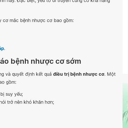
ệnh này. Đặc biệt, yếu tố di truyền cũng có khả năng
guy cơ mắc bệnh nhược cơ bao gồm:
áp
.
báo bệnh nhược cơ sớm
ọng và quyết định kết quả
điều trị bệnh nhược cơ
. Một
ao gồm:
bị suy yếu;
nói trở nên khó khăn hơn;