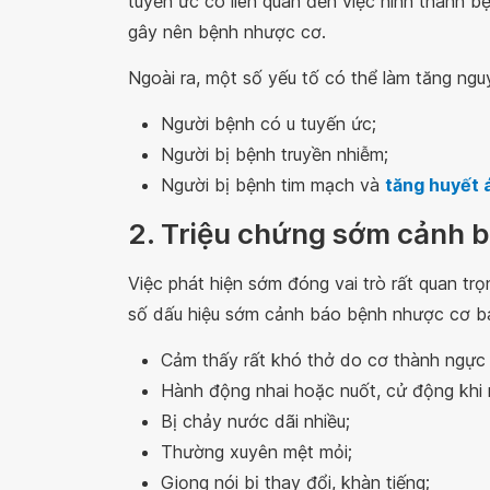
tuyến ức có liên quan đến việc hình thành b
gây nên bệnh nhược cơ.
Ngoài ra, một số yếu tố có thể làm tăng n
Người bệnh có u tuyến ức;
Người bị bệnh truyền nhiễm;
Người bị bệnh tim mạch và
tăng huyết 
2. Triệu chứng sớm cảnh 
Việc phát hiện sớm đóng vai trò rất quan tr
số dấu hiệu sớm cảnh báo bệnh nhược cơ b
Cảm thấy rất khó thở do cơ thành ngực 
Hành động nhai hoặc nuốt, cử động khi 
Bị chảy nước dãi nhiều;
Thường xuyên mệt mỏi;
Giọng nói bị thay đổi, khàn tiếng;