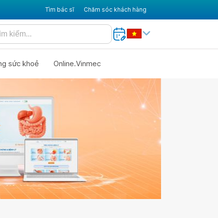
Tìm bác sĩ
Chăm sóc khách hàng
ng sức khoẻ
Online.Vinmec