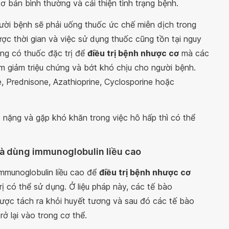
 bản bình thường và cải thiện tình trạng bệnh.
ười bệnh sẽ phải uống thuốc ức chế miễn dịch trong
ợc thời gian và việc sử dụng thuốc cũng tồn tại nguy
ông có thuốc đặc trị để
điều trị bệnh nhược cơ
mà các
àm giảm triệu chứng và bớt khó chịu cho người bệnh.
, Prednisone, Azathioprine, Cyclosporine hoặc
u
nặng và gặp khó khăn trong việc hô hấp thì có thể
và dùng immunoglobulin liều cao
mmunoglobulin liều cao để
điều trị bệnh nhược cơ
ị có thể sử dụng. Ở liệu pháp này, các tế bào
ược tách ra khỏi huyết tương và sau đó các tế bào
ở lại vào trong cơ thể.