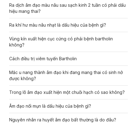
Ra dịch âm đạo màu nâu sau sạch kinh 2 tuần có phải dấu
hiệu mang thai?
Ra khí hư màu nâu nhạt là dấu hiệu của bệnh gì?
Vùng kín xuất hiện cục cứng có phải bệnh bartholin
không?
Cách điều trị viêm tuyến Bartholin
Mắc u nang thành âm đạo khi đang mang thai có sinh nở
được không?
Trong lỗ âm đạo xuất hiện một chuỗi hạch có sao không?
Âm đạo nổi mụn là dấu hiệu của bệnh gì?
Nguyên nhân ra huyết âm đạo bất thường là do đâu?