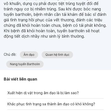
vô khuẩn, dụng cụ phải được tiệt trùng tuyệt đối để
tránh nguy cơ bị nhiễm trùng. Sau khi được bóc nang
tuyến bartholin, bệnh nhân cần tái khám để bác sĩ đánh
giá tình trạng hồi phục của vết thương, đánh các triệu
chứng đã khỏi hoàn toàn chưa, bệnh có tái phát không.
Khi bệnh đã khỏi hoàn toàn, tuyến bartholin sẽ hoạt
động tiết dịch nhầy như sinh lý bình thường.
Chủ đề:
Âm đạo
Quan hệ tình dục
Nang tuyến Bartholin
Bài viết liên quan
Xuất hiện dị vật trong âm đạo là bị làm sao?
Khắc phục tình trạng sa thành âm đạo có khó không?