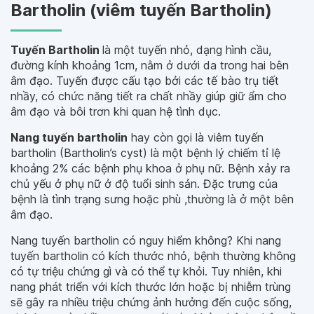
Bartholin (viêm tuyến Bartholin)
Tuyến Bartholin
là một tuyến nhỏ, dạng hình cầu,
đường kính khoảng 1cm, nằm ở dưới da trong hai bên
âm đạo. Tuyến được cấu tạo bởi các tế bào trụ tiết
nhầy, có chức năng tiết ra chất nhầy giúp giữ ẩm cho
âm đạo và bôi trơn khi quan hệ tình dục.
Nang tuyến bartholin
hay còn gọi là viêm tuyến
bartholin (Bartholin’s cyst) là một bệnh lý chiếm tỉ lệ
khoảng 2% các bệnh phụ khoa ở phụ nữ. Bệnh xảy ra
chủ yếu ở phụ nữ ở độ tuổi sinh sản. Đặc trưng của
bệnh là tình trạng sưng hoặc phù ,thường là ở một bên
âm đạo.
Nang tuyến bartholin có nguy hiểm không? Khi nang
tuyến bartholin có kích thước nhỏ, bệnh thường không
có tự triệu chứng gì và có thể tự khỏi. Tuy nhiên, khi
nang phát triển với kích thước lớn hoặc bị nhiễm trùng
sẽ gây ra nhiều triệu chứng ảnh hưởng đến cuộc sống,