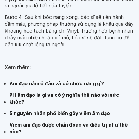
ra ngoài qua lỗ tiết của tuyến.
Bước 4: Sau khi bóc nang xong, bác sĩ sẽ tiến hành
cầm máu, phương pháp thường sử dụng là khâu qua đáy
khoang bóc tách bằng chỉ Vinyl. Trường hợp bệnh nhân
chảy máu nhiều hoặc có mủ, bác sĩ sẽ đặt dụng cụ để
dẫn lưu chất lỏng ra ngoài.
Xem thêm:
Âm đạo nằm ở đâu và có chức năng gì?
PH âm đạo là gì và có ý nghĩa thế nào với sức
khỏe?
5 nguyên nhân phổ biến gây viêm âm đạo
Viêm âm đạo được chẩn đoán và điều trị như thế
nào?