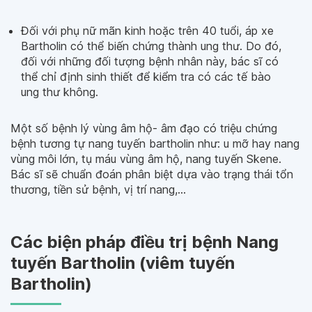
Đối với phụ nữ mãn kinh hoặc trên 40 tuổi, áp xe
Bartholin có thể biến chứng thành ung thư. Do đó,
đối với những đối tượng bệnh nhân này, bác sĩ có
thể chỉ định sinh thiết để kiểm tra có các tế bào
ung thư không.
Một số bệnh lý vùng âm hộ- âm đạo có triệu chứng
bệnh tương tự nang tuyến bartholin như: u mỡ hay nang
vùng môi lớn, tụ máu vùng âm hộ, nang tuyến Skene.
Bác sĩ sẽ chuẩn đoán phân biệt dựa vào trạng thái tổn
thương, tiền sử bệnh, vị trí nang,…
Các biện pháp điều trị bệnh Nang
tuyến Bartholin (viêm tuyến
Bartholin)