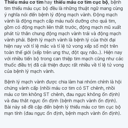
Thiếu máu cơ tim
hay
thiếu máu cơ tim cục bộ
, bệnh
tim thiếu máu cục bộ đều là những thuật ngữ mang cùng
ý nghĩa nói đến bệnh lý động mạch vành. Động mạch
vành là động mạch cấp máu nuôi dưỡng cho quả tim,
gồm có động mạch liên thất trước, động mạch mũ xuất
phát từ thân chung động mạch vành trái và động mạch
vành phải. Bệnh lý mạch vành là bệnh lý của thời đại
hiện nay với tỉ lệ mắc và tỉ lệ tử vong xếp số một trên
toàn thế giới (xếp trên ung thư, đột quỵ não..). Hiện nay
với nhiều tiến bộ trong can thiệp tim mạch cũng như các
thuốc điều trị đã cải thiện được rất nhiều về tỉ lệ tử vong
của bệnh lý mạch vành.
Bệnh lý mạch vành được chia làm hai nhóm chính là hội
chứng vành cấp (nhồi máu cơ tim có ST chênh, nhồi
máu cơ tim không ST chênh, đau ngực không ổn định)
và đau thắt ngực ổn định (bệnh mạch vành ổn định).
Bài này sẽ đề cập đến bệnh lý thiếu máu cơ tim cục bộ
mạn tính (đau ngực ổn định, bệnh mạch vành ổn định).