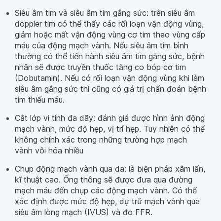
Siêu âm tim và siêu âm tim gắng sức: trên siêu âm
doppler tim có thể thấy các rối loạn vận động vùng,
giảm hoặc mất vận động vùng cơ tim theo vùng cấp
máu của động mạch vành. Nếu siêu âm tim bình
thường có thể tiến hành siêu âm tim gắng sức, bệnh
nhân sẽ được truyền thuốc tăng co bóp cơ tim
(Dobutamin). Nếu có rối loạn vận động vùng khi làm
siêu âm gắng sức thì cũng có giá trị chẩn đoán bệnh
tim thiếu máu.
Cắt lớp vi tính đa dãy: đánh giá được hình ảnh động
mạch vành, mức độ hẹp, vị trí hẹp. Tuy nhiên có thể
không chính xác trong những trường hợp mạch
vành vôi hóa nhiều
Chụp động mạch vành qua da: là biện pháp xâm lấn,
kĩ thuật cao. Ống thông sẽ được đưa qua đường
mạch máu đến chụp các động mạch vành. Có thể
xác định được mức độ hẹp, dự trữ mạch vành qua
siêu âm lòng mạch (IVUS) và đo FFR.