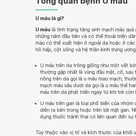
Tổng quan bệnh U máu
U máu là gì?
U máu
là tình trạng tăng sinh mạch máu quá m
những năm đầu tiên và có thể thoái triển dần 
máu có thể xuất hiện ở ngoài da hoặc ở các
hô hấp, cột sống và hệ thần kinh trung ương
U máu trên da trông giống như một vết bớt 
thường gặp nhất là vùng đầu mặt, cổ, sau 
nông trên da gọi là u máu mao mạch, thườ
mạch máu sâu dưới da gọi là u máu thể ha
máu trên da phát triển ngay từ khi trẻ còn
U máu trên gan là loại phổ biến của nhóm
diễn ra bên trong hoặc trên bề mặt gan. N
dụng thuốc tránh thai có liên quan đến sự 
Tùy thuộc vào vị trí và kích thước của khối