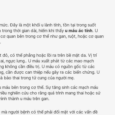
ức. Đây là một khối u lành tính, tồn tại trong suốt
trong thời gian dài, hiếm khi thấy
u máu ác tính
. U
 cơ quan bên trong cơ thể như gan, ruột, hoặc cơ quan
.
đỏ, có thể phẳng hoặc lồi ra trên bề mặt da. Vị trí
tai, ngực lưng.. U máu xuất phát từ các mao mạch
ng không cần điều trị. U máu có nguồn gốc từ các
ng, cần được can thiệp nếu gây ra các biến chứng. U
 là bào thai trong tử cung của người mẹ.
 u máu bên trong cơ thể. Sự tăng sinh các mạch máu
hiều nghiên cứu cho rằng quá trình mang thai hoặc sử
hình thành u máu trên gan.
 u mà người bệnh có thể phải đối mặt với các vấn đề