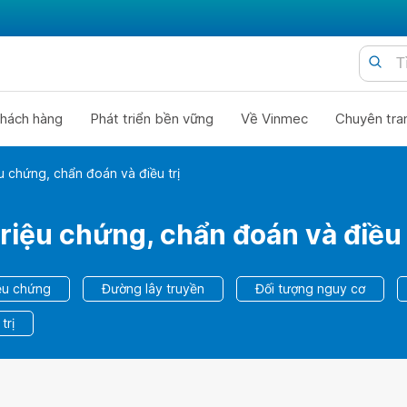
hách hàng
Phát triển bền vững
Về Vinmec
Chuyên tra
u chứng, chẩn đoán và điều trị
riệu chứng, chẩn đoán và điều 
ệu chứng
Đường lây truyền
Đối tượng nguy cơ
trị