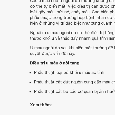
Các u máu nhỏ ở ngoài da thường không cần 
có thể tự biến mất. Việc điều trị cần được c
loét gây máu, nứt nẻ, chảy máu. Các biện p
phẫu thuật: trong trường hợp bệnh nhân có 
hiện ở những vị trí đặc biệt như xung quanh 
Ngoài ra u máu ngoài da có thể điều trị bằng 
thước khối u và thúc đẩy nhanh quá trình liền
U máu ngoài da sau khi biến mất thường để l
quyết được vấn đề này.
Điều trị u máu ở nội tạng
Phẫu thuật loại bỏ khối u máu ác tính
Phẫu thuật cắt đứt nguồn cung cấp máu ch
Phẫu thuật cắt bỏ các cơ quan bị ảnh hưở
Xem thêm: