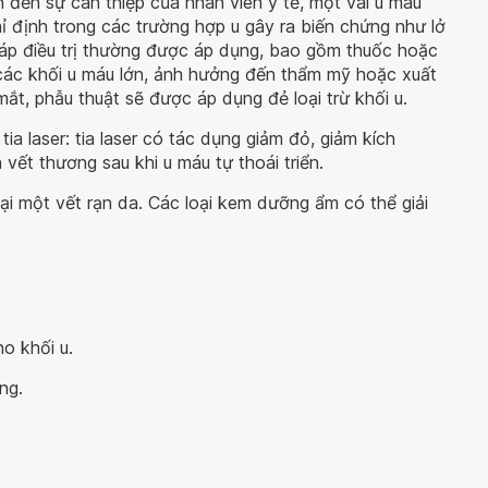
đến sự can thiệp của nhân viên y tế, một vài u máu
hỉ định trong các trường hợp u gây ra biến chứng như lở
háp điều trị thường được áp dụng, bao gồm thuốc hoặc
các khối u máu lớn, ảnh hưởng đến thẩm mỹ hoặc xuất
mắt, phẫu thuật sẽ được áp dụng đẻ loại trừ khối u.
tia laser: tia laser có tác dụng giảm đỏ, giảm kích
 vết thương sau khi u máu tự thoái triển.
ại một vết rạn da. Các loại kem dưỡng ẩm có thể giải
o khối u.
ng.