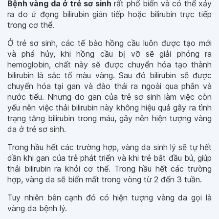
Bệnh vàng da ở trẻ sơ sinh
rất phổ biến và có thể xảy
ra do ứ đọng bilirubin gián tiếp hoặc bilirubin trực tiếp
trong cơ thể.
Ở trẻ sơ sinh, các tế bào hồng cầu luôn được tạo mới
và phá hủy, khi hồng cầu bị vỡ sẽ giải phóng ra
hemoglobin, chất này sẽ được chuyển hóa tạo thành
bilirubin là sắc tố màu vàng. Sau đó bilirubin sẽ được
chuyển hóa tại gan và đào thải ra ngoài qua phân và
nước tiểu. Nhưng do gan của trẻ sơ sinh làm việc còn
yếu nên việc thải bilirubin này không hiệu quả gây ra tình
trạng tăng bilirubin trong máu, gây nên hiện tượng vàng
da ở trẻ sơ sinh.
Trong hầu hết các trường hợp, vàng da sinh lý sẽ tự hết
dần khi gan của trẻ phát triển và khi trẻ bắt đầu bú, giúp
thải bilirubin ra khỏi cơ thể. Trong hầu hết các trường
hợp, vàng da sẽ biến mất trong vòng từ 2 đến 3 tuần.
Tuy nhiên bên cạnh đó có hiện tượng vàng da gọi là
vàng da bệnh lý.