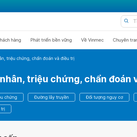
hách hàng
Phát triển bền vững
Về Vinmec
Chuyên tra
, triệu chứng, chẩn đoán và điều trị
hân, triệu chứng, chẩn đoán và
ệu chứng
Đường lây truyền
Đối tượng nguy cơ
trị