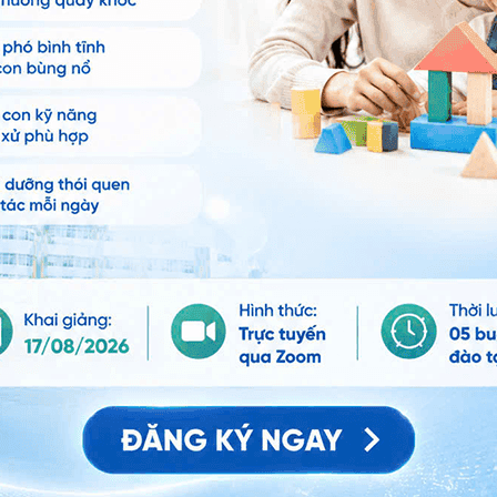
Xuất tinh ngược
uang thường dễ gặp phải tình trạng này.
 bệnh bao gồm:
loạn tâm lý