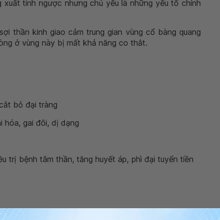
g xuất tinh ngược nhưng chủ yếu là những yếu tố chính
sợi thần kinh giao cảm trung gian vùng cổ bàng quang
vòng ở vùng này bị mất khả năng co thắt.
 cắt bỏ đại tràng
 hóa, gai đôi, dị dạng
 trị bệnh tâm thần, tăng huyết áp, phì đại tuyến tiền
h khi quan hệ tình dục