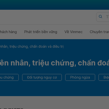
hách hàng
Phát triển bền vững
Về Vinmec
Chuyên tra
hân, triệu chứng, chẩn đoán và điều trị
n nhân, triệu chứng, chẩn đoán
ệu chứng
Đối tượng nguy cơ
Phòng ngừa
Bi