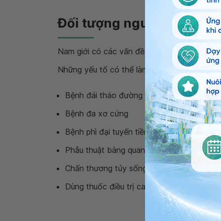
Đối tượng nguy cơ bệnh 
Nam giới có các vấn đề liên quan đến bàng q
Những yếu tố có thể làm tăng nguy cơ mắc
Bệnh đái tháo đường
Bệnh đa xơ cứng
Bệnh phì đại tuyến tiền liệt
Phẫu thuật bàng quang
Chấn thương tủy sống
Dùng thuốc điều trị cao huyết áp hoặc rối 