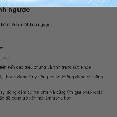
nh ngược
 tiến bệnh xuất tinh ngược:
ợc
chứng
iễn tiến các triệu chứng và tình trạng sức khỏe
ĩ, không được tự ý uống thuốc không được chỉ định
sự đồng cảm từ hai phía và cùng tìm giải pháp khắc
vấn đề càng trở nên nghiêm trọng hơn.