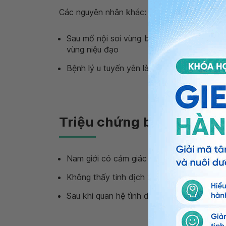
Các nguyên nhân khác:
Sau mổ nội soi vùng bàng quang, các bệnh
vùng niệu đạo
Bệnh lý u tuyến yên làm tăng prolactin má
Triệu chứng bệnh Xuất t
Nam giới có cảm giác cực khoái nhưng khô
Không thấy tinh dịch xuất hiện sau mỗi lần
Sau khi quan hệ tình dục khi đi tiểu thấy l