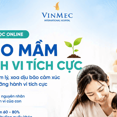
 gây xơ cứng cổ bàng quang, các rối loạn co thắt cơ
u
inh ngược
ng thể xuất tinh ra ngoài được.
 giao hợp.
ợn cợn màu trắng đục có lẫn trong nước tiểu.