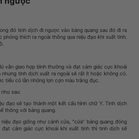
h ngược
rong đó tinh dịch đi ngược vào bàng quang sau đó đi ra
 phóng thích ra ngoài thông qua niệu đạo khi xuất tinh.
ô.
 dù vẫn giao hợp bình thường và đạt cảm giác cực khoái
 nhưng tinh dịch xuất ra ngoài sẽ rất ít hoặc không có.
ớc tiểu có lẫn những lợn cợn màu trắng đục.
 như sau:
iệu đạo sẽ tạo thành một kết cấu hình chữ Y. Tinh dịch
thể thông với bàng quang.
 niệu đạo giống như cánh cửa, “cửa” bàng quang đóng
i đạt cảm giác cực khoái khi xuất tinh thì tinh dịch sẽ