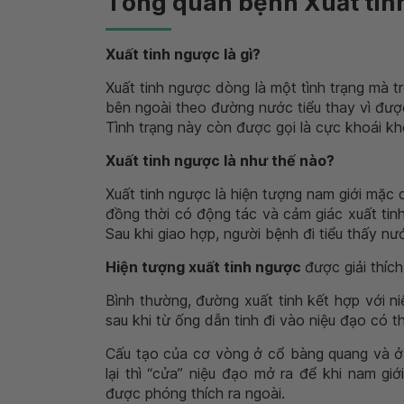
Tổng quan bệnh Xuất tin
Xuất tinh ngược là gì?
Xuất tinh ngược dòng là một tình trạng mà t
bên ngoài theo đường nước tiểu thay vì được
Tình trạng này còn được gọi là cực khoái kh
Xuất tinh ngược là như thế nào?
Xuất tinh ngược là hiện tượng nam giới mặc
đồng thời có động tác và cảm giác xuất tinh
Sau khi giao hợp, người bệnh đi tiểu thấy nư
Hiện tượng xuất tinh ngược
được giải thích
Bình thường, đường xuất tinh kết hợp với n
sau khi từ ống dẫn tinh đi vào niệu đạo có 
Cấu tạo của cơ vòng ở cổ bàng quang và ở
lại thì “cửa” niệu đạo mở ra để khi nam giớ
được phóng thích ra ngoài.