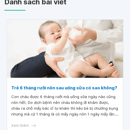
Danh sách bài viết
Trẻ 6 tháng rưỡi nôn sau uống sữa có sao không?
Con cháu được 6 tháng rưỡi mà uống sữa ngày nào cũng
nôn hết. Do dịch bệnh nên cháu không đi khám được,
cháu ra chỗ mấy bác sĩ tư khám thì kêu bé bị chướng bụng
nhưng mà cứ 1 tháng là có mấy ngày nôn 1 ngày mấy lần.
Vậy bác sĩ cho cháu hỏi trẻ 6 tháng rưỡi nôn sau uống sữa
có sao không
Xem thêm