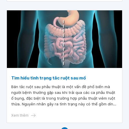
Tìm hiểu tình trạng tắc ruột sau mổ
Bán tắc ruột sau phẫu thuật là một vấn đề phổ biến mà
người bệnh thường gặp sau khi trải qua các ca phẫu thuật
ổ bụng, đặc biệt là trong trường hợp phẫu thuật viêm ruột
thừa. Nguyên nhân gây ra tình trạng này có thể gồm dính
ruột, dây chằng bị xoắn, suy giảm chức năng động ruột
hoặc dị vật còn lại trong bụng.
Xem thêm