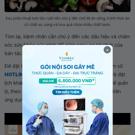
Sau phẫu thuật bản tắc ruột nên chú ý đến chế độ ăn uống, tránh thức ăn
có chất xơ, cứng và hoa quả chứa nhiều chất tanin.
Tóm lại, bệnh nhân cần chú ý đến các dấu hiệu và chăm
sóc sức khỏe của mình để giảm nguy cơ tái phát của
×
bán tắc ruột sau phẫu thuật.
Để đặt lịch khám tại viện, Quý khách vui lòng bấm số
HOTLINE
hoặc đặt lịch trực tiếp
TẠI ĐÂY
. Tải và đặt
lịch khám tự động trên
ứng dụng MyVinmec
để quản
lý, theo dõi lịch và đặt hẹn mọi lúc mọi nơi ngay trên
ứng dụng.