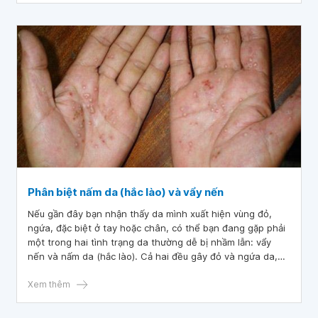
Phân biệt nấm da (hắc lào) và vẩy nến
Nếu gần đây bạn nhận thấy da mình xuất hiện vùng đỏ,
ngứa, đặc biệt ở tay hoặc chân, có thể bạn đang gặp phải
một trong hai tình trạng da thường dễ bị nhầm lẫn: vẩy
nến và nấm da (hắc lào). Cả hai đều gây đỏ và ngứa da,
nhưng chúng có nguyên nhân và đặc điểm khác nhau.
Dưới đây là những thông tin bạn cần để phân biệt hai
Xem thêm
bệnh.