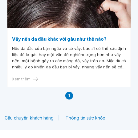
Vẩy nến da đầu khác với gàu như thế nào?
Nếu da đầu của bạn ngứa và có vảy, bác sĩ có thể xác định
liệu đó là gàu hay một vấn đề nghiêm trọng hơn như vẩy
nến, một bệnh gây ra các mảng đỏ, vảy trên da. Mặc dù có
nhiều lý do khiến da đầu bạn bị vảy, nhưng vẩy nến sẽ có
những dấu hiệu khác so với gàu thông thường. Khi có chẩn
đoán chính xác, bạn có thể điều trị nguyên nhân và giảm
Xem thêm
bớt các triệu chứng.
1
Câu chuyện khách hàng
Thông tin sức khỏe