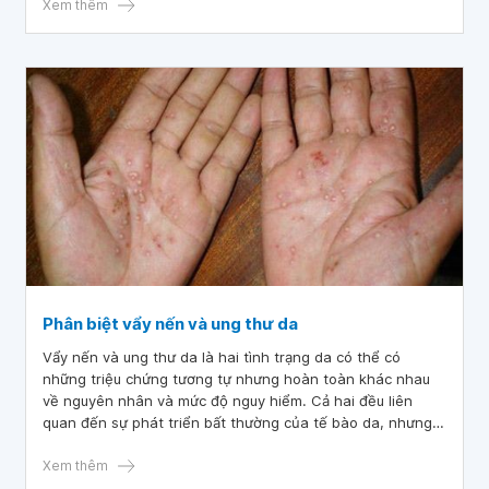
sùi ở vùng sinh dục.
Xem thêm
Phân biệt vẩy nến và ung thư da
Vẩy nến và ung thư da là hai tình trạng da có thể có
những triệu chứng tương tự nhưng hoàn toàn khác nhau
về nguyên nhân và mức độ nguy hiểm. Cả hai đều liên
quan đến sự phát triển bất thường của tế bào da, nhưng
cách thức và tác động của chúng rất khác biệt.
Xem thêm