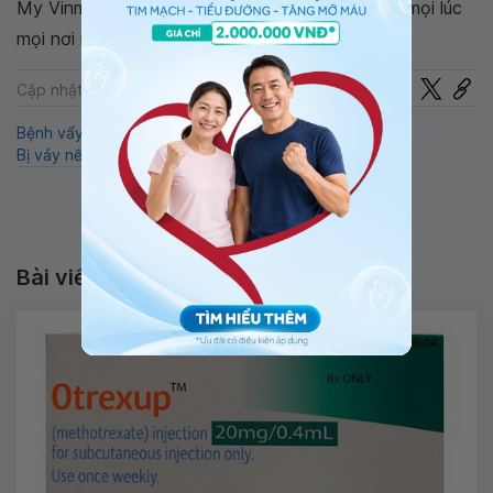
My Vinmec để quản lý, theo dõi lịch và đặt hẹn mọi lúc
mọi nơi ngay trên ứng dụng.
Chia sẻ
Cập nhật: 06-01-2025
Bệnh vẩy nến
Bệnh da liệu
Bệnh vảy nến ở trẻ em
Bị vảy nến
Bài viết liên quan