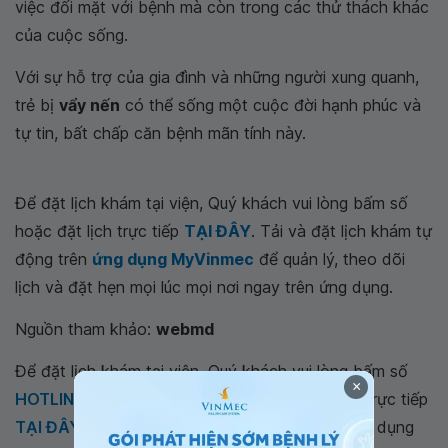
việc đối mặt với bệnh mà còn trong các thử thách khác
của cuộc sống.
Với sự hỗ trợ của gia đình và những người xung quanh,
trẻ bị
vẩy nến
có thể sống một cuộc đời hạnh phúc và
tự tin, bất chấp căn bệnh mãn tính này.
Để đặt lịch khám tại viện, Quý khách vui lòng bấm số
hoặc đặt lịch trực tiếp
TẠI ĐÂY
. Tải và đặt lịch khám tự
động trên
ứng dụng MyVinmec
để quản lý, theo dõi
lịch và đặt hẹn mọi lúc mọi nơi ngay trên ứng dụng.
Nguồn tham khảo:
webmd
Để đặt lịch khám tại viện, Quý khách vui lòng bấm số
×
HOTLINE
, đặt mua
GÓI DỊCH VỤ
hoặc đặt lịch trực tiếp
TẠI ĐÂY
. Tải và đặt lịch khám tự động trên ứng dụng