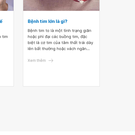
hế
Bệnh tim lớn là gì?
Bệnh tim to là một tình trạng giãn
n tim
hoặc phì đại các buồng tim, đặc
biệt là cơ tim của tâm thất trái dày
lên bất thường hoặc vách ngăn
giữa hai tâm thất mở rộng ra. Đây
là một số triệu chứng và hậu quả
Xem thêm
phổ biến của các bệnh lý tim mạch
khác nhau gây nên.