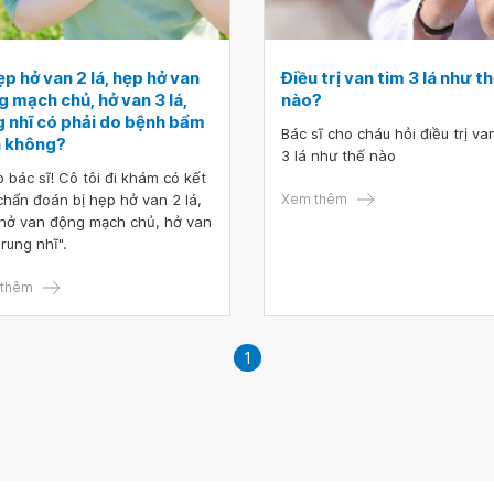
ẹp hở van 2 lá, hẹp hở van
Điều trị van tim 3 lá như t
 mạch chủ, hở van 3 lá,
nào?
g nhĩ có phải do bệnh bẩm
Bác sĩ cho cháu hỏi điều trị va
h không?
3 lá như thế nào
 bác sĩ! Cô tôi đi khám có kết
chẩn đoán bị hẹp hở van 2 lá,
Xem thêm
hở van động mạch chủ, hở van
 rung nhĩ".
thêm
1