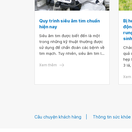
Quy trình siêu âm tim chuẩn
Bị h
hiện nay
động
run
Siêu âm tim được biết đến là một
sin
trong những kỹ thuật thường được
sử dụng để chẩn đoán các bệnh về
Chào
tim mạch. Tuy nhiên, siêu âm tim là
quả 
gì? Quy trình siêu âm tim chuẩn
hẹp 
hiện nay tiến hành như thế nào thì
Xem thêm
3 lá,
không phải ai cũng nắm được.
Xem 
Câu chuyện khách hàng
Thông tin sức khỏe