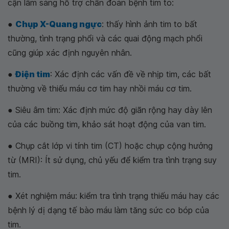
cận lâm sàng hỗ trợ chẩn đoán bệnh tim to:
●
Chụp X-Quang ngực
: thấy hình ảnh tim to bất
thường, tình trạng phổi và các quai động mạch phổi
cũng giúp xác định nguyên nhân.
●
Điện tim
: Xác định các vấn đề về nhịp tim, các bất
thường về thiếu máu cơ tim hay nhồi máu cơ tim.
● Siêu âm tim: Xác định mức độ giãn rộng hay dày lên
của các buồng tim, khảo sát hoạt động của van tim.
● Chụp cắt lớp vi tính tim (CT) hoặc chụp cộng hưởng
từ (MRI): Ít sử dụng, chủ yếu để kiểm tra tình trạng suy
tim.
● Xét nghiệm máu: kiểm tra tình trạng thiếu máu hay các
bệnh lý dị dạng tế bào máu làm tăng sức co bóp của
tim.