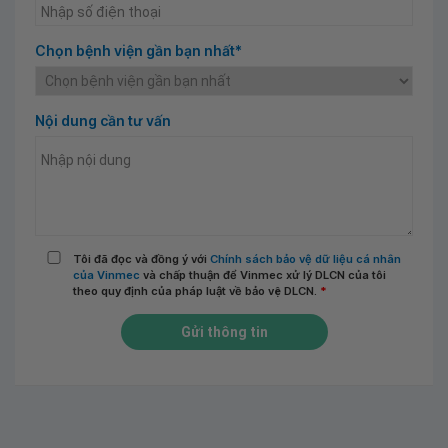
Chọn bệnh viện gần bạn nhất*
Nội dung cần tư vấn
Tôi đã đọc và đồng ý với
Chính sách bảo vệ dữ liệu cá nhân
của Vinmec
và chấp thuận để Vinmec xử lý DLCN của tôi
theo quy định của pháp luật về bảo vệ DLCN.
*
Gửi thông tin