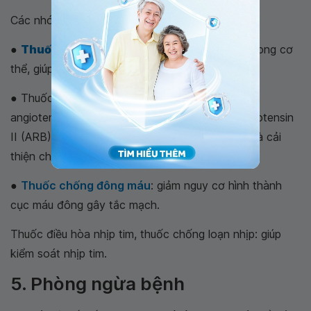
Các nhóm thuốc điều trị triệu chứng:
●
Thuốc lợi tiểu
:
làm giảm lượng Na và nước trong cơ
thể, giúp hạ huyết áp, giảm gánh nặng cho tim.
● Thuốc chẹn beta, thuốc ức chế men chuyển
angiotensin (ACE) hoặc thuốc chẹn thụ thể angiotensin
II (ARB): có thể được sử dụng để hạ huyết áp và cải
thiện chức năng tim.
●
Thuốc chống đông máu
: giảm nguy cơ hình thành
cục máu đông gây tắc mạch.
Thuốc điều hòa nhịp tim, thuốc chống loạn nhịp: giúp
kiểm soát nhịp tim.
5. Phòng ngừa bệnh