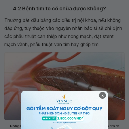
4.2 Bệnh tim to có chữa được không?
Thường bắt đầu bằng các điều trị nội khoa, nếu không
đáp ứng, tùy thuộc vào nguyên nhân bác sĩ sẽ chỉ định
các phẫu thuật can thiệp như nong mạch, đặt stent
mạch vành, phẫu thuật van tim hay ghép tim.
×
Nong mạch bằng stent để cải thiện lưu thông máu cho bệnh tim to