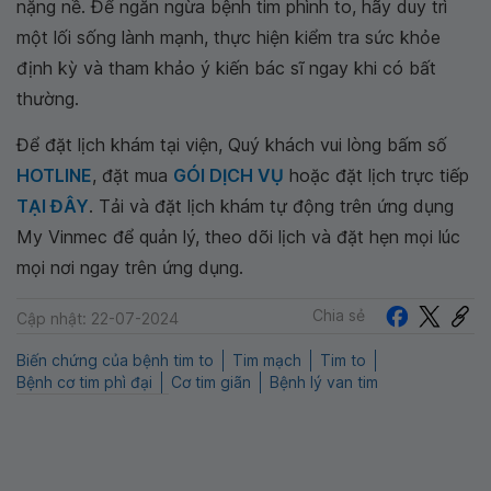
nặng nề. Để ngăn ngừa bệnh tim phình to, hãy duy trì
một lối sống lành mạnh, thực hiện kiểm tra sức khỏe
định kỳ và tham khảo ý kiến bác sĩ ngay khi có bất
thường.
Để đặt lịch khám tại viện, Quý khách vui lòng bấm số
HOTLINE
, đặt mua
GÓI DỊCH VỤ
hoặc đặt lịch trực tiếp
TẠI ĐÂY
. Tải và đặt lịch khám tự động trên ứng dụng
My Vinmec để quản lý, theo dõi lịch và đặt hẹn mọi lúc
mọi nơi ngay trên ứng dụng.
Chia sẻ
Cập nhật: 22-07-2024
Biến chứng của bệnh tim to
Tim mạch
Tim to
Bệnh cơ tim phì đại
Cơ tim giãn
Bệnh lý van tim