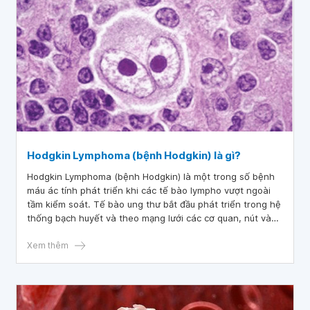
Hodgkin Lymphoma (bệnh Hodgkin) là gì?
Hodgkin Lymphoma (bệnh Hodgkin) là một trong số bệnh
máu ác tính phát triển khi các tế bào lympho vượt ngoài
tầm kiểm soát. Tế bào ung thư bắt đầu phát triển trong hệ
thống bạch huyết và theo mạng lưới các cơ quan, nút và
mạch đi khắp cơ thể của bạn. Vậy Hodgkin Lymphoma
(bệnh Hodgkin) là gì? Nguyên nhân gây bệnh hodgkin? Bài
Xem thêm
viết dưới đây sẽ cung cấp những thông tin cần thiết về
bệnh máu ác tính này.