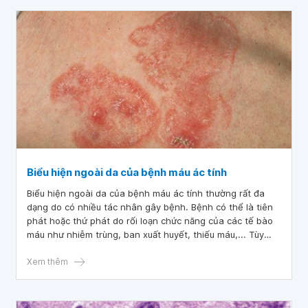
Biểu hiện ngoài da của bệnh máu ác tính
Biểu hiện ngoài da của bệnh máu ác tính thường rất đa
dạng do có nhiều tác nhân gây bệnh. Bệnh có thể là tiên
phát hoặc thứ phát do rối loạn chức năng của các tế bào
máu như nhiễm trùng, ban xuất huyết, thiếu máu,... Tùy
thuộc vào nguồn gốc tế bào mà có bệnh có những biểu
hiện ngoài da khác nhau như: nhiễm trùng, viêm da mủ
Xem thêm
hoại thư, hội chứng sweet,...