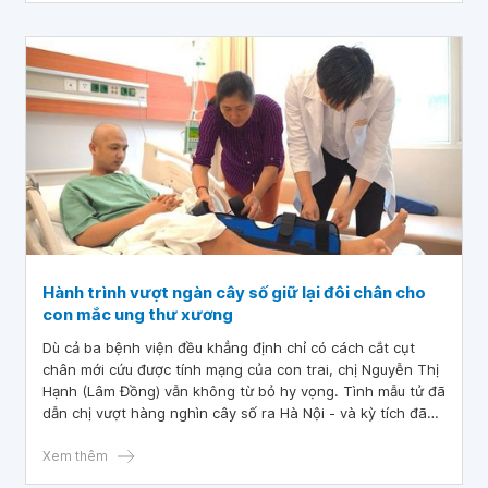
Hành trình vượt ngàn cây số giữ lại đôi chân cho
con mắc ung thư xương
Dù cả ba bệnh viện đều khẳng định chỉ có cách cắt cụt
chân mới cứu được tính mạng của con trai, chị Nguyễn Thị
Hạnh (Lâm Đồng) vẫn không từ bỏ hy vọng. Tình mẫu tử đã
dẫn chị vượt hàng nghìn cây số ra Hà Nội - và kỳ tích đã
xảy ra: con trai chị, Nguyễn Bảo Long (18 tuổi), giữ được
đôi chân lành lặn.
Xem thêm