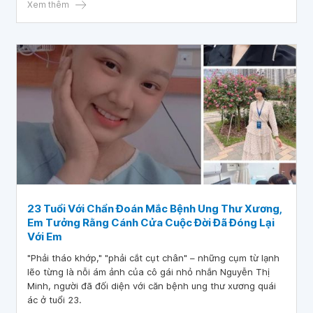
nhỏ, về việc làm mẹ
Xem thêm
23 Tuổi Với Chẩn Đoán Mắc Bệnh Ung Thư Xương,
Em Tưởng Rằng Cánh Cửa Cuộc Đời Đã Đóng Lại
Với Em
"Phải tháo khớp," "phải cắt cụt chân" – những cụm từ lạnh
lẽo từng là nỗi ám ảnh của cô gái nhỏ nhắn Nguyễn Thị
Minh, người đã đối diện với căn bệnh ung thư xương quái
ác ở tuổi 23.