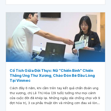
bệnh nhân khác.
Cổ Tích Giữa Đời Thực: Nữ "Chiến Binh" Chiến
Thắng Ung Thư Xương, Chào Đón Bé Đầu Lòng
Tại Vinmec
Cách đây 6 năm, khi cầm trên tay kết quả chẩn đoán ung
thư xương, chị Lê Thị Hòa (29 tuổi) tưởng như mọi cánh
cửa cuộc đời đã khép lại. Những ngày dài chống chọi với 9
đợt hóa trị, 3 ca phẫu thuật lớn và những cơn đau xé lòng
khiến chị từng nghĩ đến việc từ bỏ giấc mơ về một gia đình