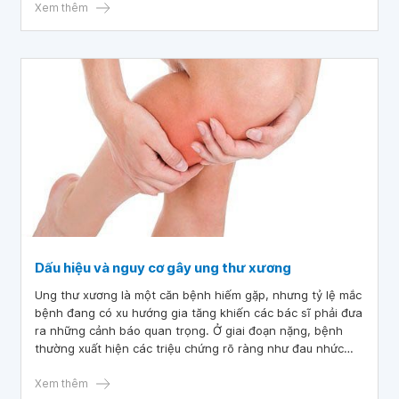
mắc ung thư tủy xương.
Xem thêm
Dấu hiệu và nguy cơ gây ung thư xương
Ung thư xương là một căn bệnh hiếm gặp, nhưng tỷ lệ mắc
bệnh đang có xu hướng gia tăng khiến các bác sĩ phải đưa
ra những cảnh báo quan trọng. Ở giai đoạn nặng, bệnh
thường xuất hiện các triệu chứng rõ ràng như đau nhức
xương, sưng tấy gây ảnh hưởng nghiêm trọng đến sức
khỏe và có thể đe dọa đến tính mạng người bệnh.
Xem thêm