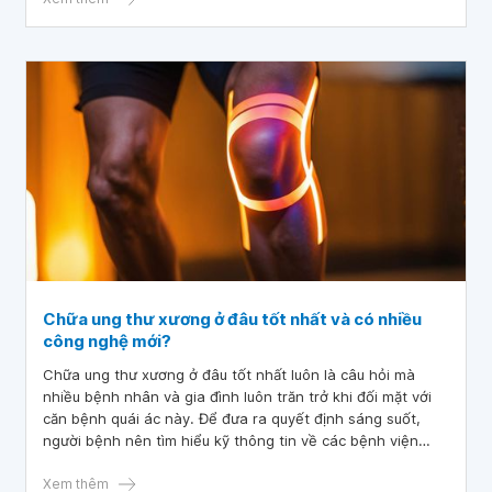
Chữa ung thư xương ở đâu tốt nhất và có nhiều
công nghệ mới?
Chữa ung thư xương ở đâu tốt nhất luôn là câu hỏi mà
nhiều bệnh nhân và gia đình luôn trăn trở khi đối mặt với
căn bệnh quái ác này. Để đưa ra quyết định sáng suốt,
người bệnh nên tìm hiểu kỹ thông tin về các bệnh viện
chuyên khoa ung bướu, tham khảo ý kiến của các bác sĩ,
người thân đã từng điều trị và đọc những đánh giá từ các
Xem thêm