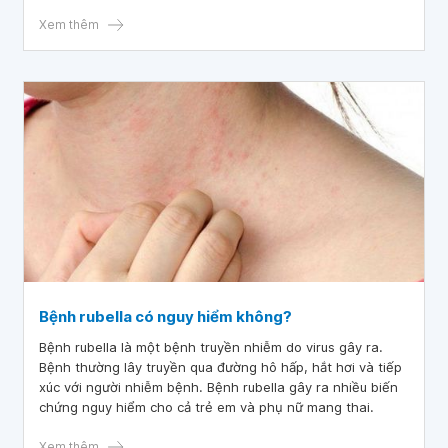
hỏi với trường hợp, mang bầu gần 2 tháng xét nghiệm
rubella IgG dương tính 171 và 230 có nguy cơ mắc Rubella
Xem thêm
không hay là do bị trước kia rồi ạ? Cháu cảm ơn bác sĩ.
Bệnh rubella có nguy hiểm không?
Bệnh rubella là một bệnh truyền nhiễm do virus gây ra.
Bệnh thường lây truyền qua đường hô hấp, hắt hơi và tiếp
xúc với người nhiễm bệnh. Bệnh rubella gây ra nhiều biến
chứng nguy hiểm cho cả trẻ em và phụ nữ mang thai.
Xem thêm