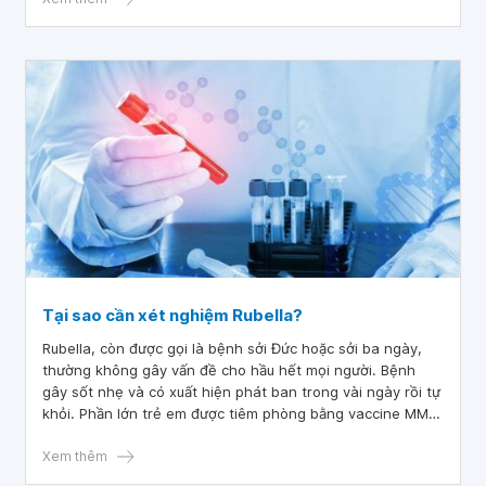
Tại sao cần xét nghiệm Rubella?
Rubella, còn được gọi là bệnh sởi Đức hoặc sởi ba ngày,
thường không gây vấn đề cho hầu hết mọi người. Bệnh
gây sốt nhẹ và có xuất hiện phát ban trong vài ngày rồi tự
khỏi. Phần lớn trẻ em được tiêm phòng bằng vaccine MMR
(sởi-quai bị-rubella) hoặc MMRV (bao gồm cả thủy đậu).
Xem thêm